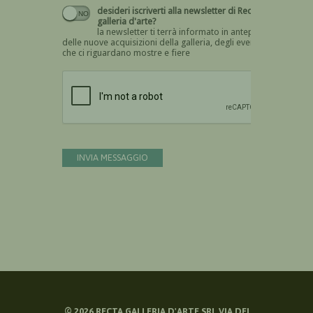
desideri iscriverti alla newsletter di Recta
galleria d'arte?
la newsletter ti terrà informato in anteprima
delle nuove acquisizioni della galleria, degli eventi
che ci riguardano mostre e fiere
Devi confermare di essere umano
INVIA MESSAGGIO
©
2026
RECTA GALLERIA D'ARTE SRL VIA DEI