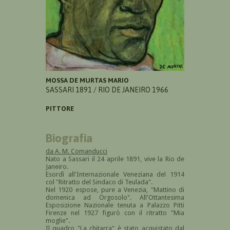
MOSSA DE MURTAS MARIO
SASSARI 1891 / RIO DE JANEIRO 1966
PITTORE
Biografia
da A. M. Comanducci
Nato a Sassari il 24 aprile 1891, vive la Rio de
Janeiro.
Esordì all'Internazionale Veneziana del 1914
col "Ritratto del Sindaco di Teulada".
Nel 1920 espose, pure a Venezia, "Mattino di
domenica ad Orgosolo". All'Ottantesima
Esposizione Nazionale tenuta a Palazzo Pitti
Firenze nel 1927 figurò con il ritratto "Mia
moglie".
Il quadro "La chitarra" è stato acquistato dal