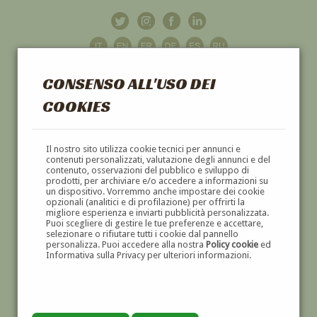
CONSENSO ALL'USO DEI
COOKIES
GALLERIA
D'ARTE
Il nostro sito utilizza cookie tecnici per annunci e
contenuti personalizzati, valutazione degli annunci e del
contenuto, osservazioni del pubblico e sviluppo di
DIPINTI E SCULTURE '800 E '900
prodotti, per archiviare e/o accedere a informazioni su
un dispositivo. Vorremmo anche impostare dei cookie
opzionali (analitici e di profilazione) per offrirti la
migliore esperienza e inviarti pubblicità personalizzata.
Puoi scegliere di gestire le tue preferenze e accettare,
selezionare o rifiutare tutti i cookie dal pannello
personalizza. Puoi accedere alla nostra
Policy cookie
ed
Informativa sulla Privacy per ulteriori informazioni.