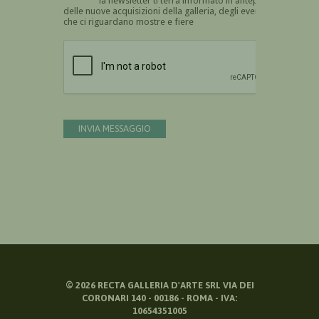
la newsletter ti terrà informato in anteprima
delle nuove acquisizioni della galleria, degli eventi
che ci riguardano mostre e fiere
Devi confermare di essere umano
INVIA MESSAGGIO
©
2026
RECTA GALLERIA D'ARTE SRL VIA DEI
CORONARI 140 - 00186 - ROMA - IVA:
10654351005