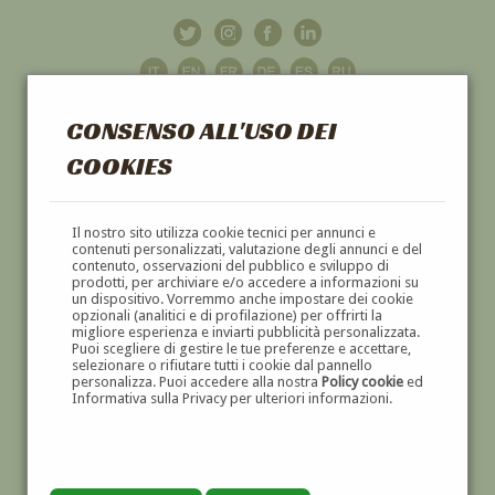
CONSENSO ALL'USO DEI
COOKIES
GALLERIA
D'ARTE
Il nostro sito utilizza cookie tecnici per annunci e
contenuti personalizzati, valutazione degli annunci e del
contenuto, osservazioni del pubblico e sviluppo di
DIPINTI E SCULTURE '800 E '900
prodotti, per archiviare e/o accedere a informazioni su
un dispositivo. Vorremmo anche impostare dei cookie
opzionali (analitici e di profilazione) per offrirti la
migliore esperienza e inviarti pubblicità personalizzata.
Puoi scegliere di gestire le tue preferenze e accettare,
selezionare o rifiutare tutti i cookie dal pannello
personalizza. Puoi accedere alla nostra
Policy cookie
ed
Informativa sulla Privacy per ulteriori informazioni.