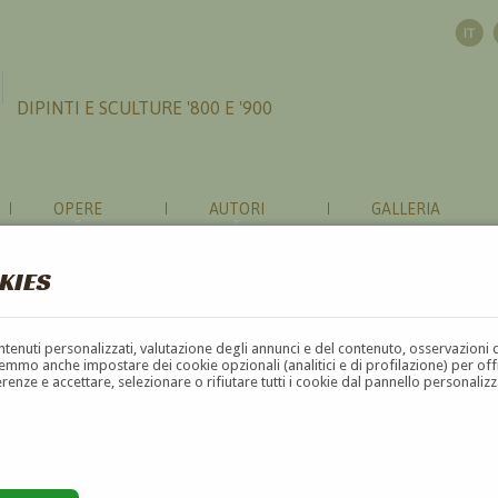
DIPINTI E SCULTURE '800 E '900
OPERE
AUTORI
GALLERIA
KIES
contenuti personalizzati, valutazione degli annunci e del contenuto, osservazioni 
mmo anche impostare dei cookie opzionali (analitici e di profilazione) per offrir
erenze e accettare, selezionare o rifiutare tutti i cookie dal pannello personali