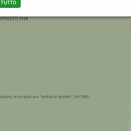
A TUTTO
SEPPE
 SPOLETO 1924
oleto, tra le quali una "Veduta di Spoleto", del 1880.