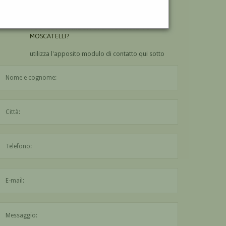
MOSCATELLI?
VUOI
COMPRARE
UN'OPERA DI GIUSEPPE
MOSCATELLI?
utilizza l'apposito modulo di contatto qui sotto
Il nome è obbligatorio
La città è obbligatoria
L'indirizzo mail non è valido
Il messaggio è obbligatorio