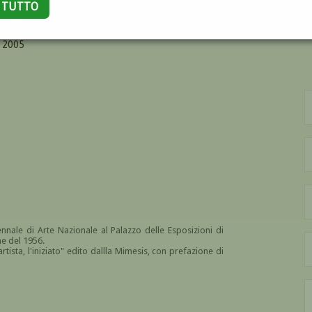
A TUTTO
NI
 2005
nnale di Arte Nazionale al Palazzo delle Esposizioni di
ne del 1956.
rtista, l'iniziato" edito dallla Mimesis, con prefazione d
i