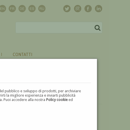
CONTATTI
del pubblico e sviluppo di prodotti, per archiviare
ti la migliore esperienza e inviarti pubblicità
zza. Puoi accedere alla nostra
Policy cookie
ed
VUOI
VENDERE
UN'OPERA DI IVAN GIOVANNI