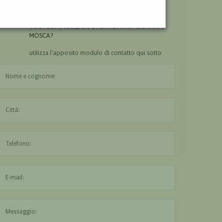
MOSCA?
VUOI
COMPRARE
UN'OPERA DI IVAN GIOVANNI
MOSCA?
utilizza l'apposito modulo di contatto qui sotto
Il nome è obbligatorio
La città è obbligatoria
L'indirizzo mail non è valido
Il messaggio è obbligatorio