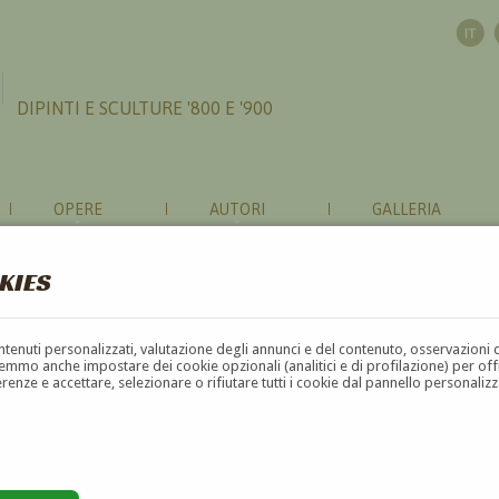
DIPINTI E SCULTURE '800 E '900
OPERE
AUTORI
GALLERIA
KIES
contenuti personalizzati, valutazione degli annunci e del contenuto, osservazioni 
mmo anche impostare dei cookie opzionali (analitici e di profilazione) per offrir
erenze e accettare, selezionare o rifiutare tutti i cookie dal pannello personali