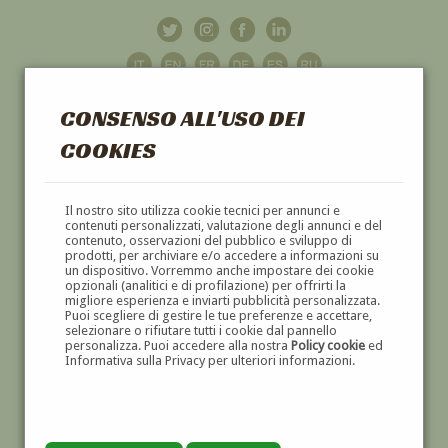
CONSENSO ALL'USO DEI
COOKIES
GALLERIA
D'ARTE
Il nostro sito utilizza cookie tecnici per annunci e
contenuti personalizzati, valutazione degli annunci e del
contenuto, osservazioni del pubblico e sviluppo di
DIPINTI E SCULTURE '800 E '900
prodotti, per archiviare e/o accedere a informazioni su
un dispositivo. Vorremmo anche impostare dei cookie
opzionali (analitici e di profilazione) per offrirti la
migliore esperienza e inviarti pubblicità personalizzata.
Puoi scegliere di gestire le tue preferenze e accettare,
selezionare o rifiutare tutti i cookie dal pannello
personalizza. Puoi accedere alla nostra
Policy cookie
ed
Informativa sulla Privacy per ulteriori informazioni.