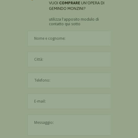
VUOI
COMPRARE
UN'OPERA DI
GEMINDO MONZINI?
utilizza l'apposito modulo di
contatto qui sotto
Il nome è obbligatorio
La città è obbligatoria
L'indirizzo mail non è valido
Il messaggio è obbligatorio