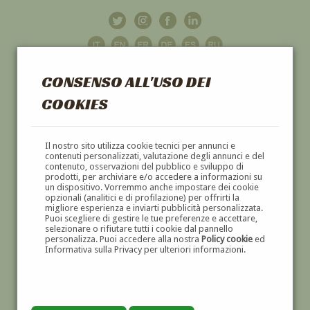
CONSENSO ALL'USO DEI
COOKIES
GALLERIA
D'ARTE
Il nostro sito utilizza cookie tecnici per annunci e
contenuti personalizzati, valutazione degli annunci e del
contenuto, osservazioni del pubblico e sviluppo di
DIPINTI E SCULTURE '800 E '900
prodotti, per archiviare e/o accedere a informazioni su
un dispositivo. Vorremmo anche impostare dei cookie
opzionali (analitici e di profilazione) per offrirti la
migliore esperienza e inviarti pubblicità personalizzata.
Puoi scegliere di gestire le tue preferenze e accettare,
selezionare o rifiutare tutti i cookie dal pannello
personalizza. Puoi accedere alla nostra
Policy cookie
ed
Informativa sulla Privacy per ulteriori informazioni.