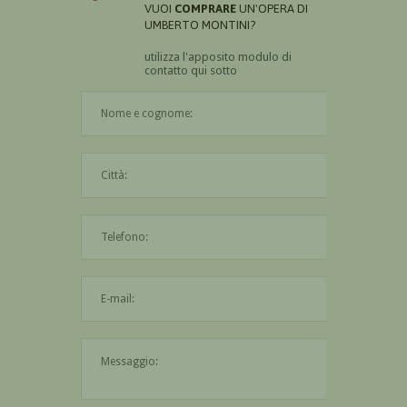
VUOI
COMPRARE
UN'OPERA DI
UMBERTO MONTINI?
utilizza l'apposito modulo di
contatto qui sotto
Il nome è obbligatorio
La città è obbligatoria
L'indirizzo mail non è valido
Il messaggio è obbligatorio