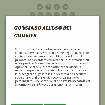
CONSENSO ALL'USO DEI
COOKIES
GALLERIA
D'ARTE
Il nostro sito utilizza cookie tecnici per annunci e
contenuti personalizzati, valutazione degli annunci e del
contenuto, osservazioni del pubblico e sviluppo di
DIPINTI E SCULTURE '800 E '900
prodotti, per archiviare e/o accedere a informazioni su
un dispositivo. Vorremmo anche impostare dei cookie
opzionali (analitici e di profilazione) per offrirti la
migliore esperienza e inviarti pubblicità personalizzata.
Puoi scegliere di gestire le tue preferenze e accettare,
selezionare o rifiutare tutti i cookie dal pannello
personalizza. Puoi accedere alla nostra
Policy cookie
ed
Informativa sulla Privacy per ulteriori informazioni.