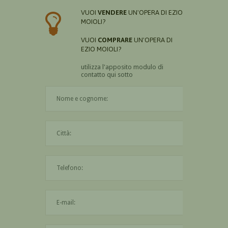
VUOI
VENDERE
UN'OPERA DI EZIO
MOIOLI?
VUOI
COMPRARE
UN'OPERA DI
EZIO MOIOLI?
utilizza l'apposito modulo di
contatto qui sotto
Il nome è obbligatorio
La città è obbligatoria
L'indirizzo mail non è valido