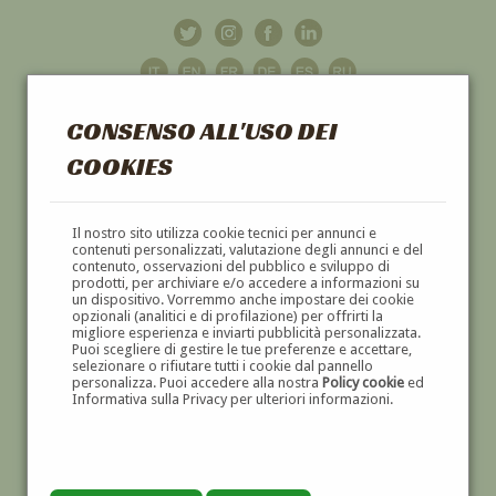
CONSENSO ALL'USO DEI
COOKIES
GALLERIA
D'ARTE
Il nostro sito utilizza cookie tecnici per annunci e
contenuti personalizzati, valutazione degli annunci e del
contenuto, osservazioni del pubblico e sviluppo di
DIPINTI E SCULTURE '800 E '900
prodotti, per archiviare e/o accedere a informazioni su
un dispositivo. Vorremmo anche impostare dei cookie
opzionali (analitici e di profilazione) per offrirti la
migliore esperienza e inviarti pubblicità personalizzata.
Puoi scegliere di gestire le tue preferenze e accettare,
selezionare o rifiutare tutti i cookie dal pannello
personalizza. Puoi accedere alla nostra
Policy cookie
ed
Informativa sulla Privacy per ulteriori informazioni.