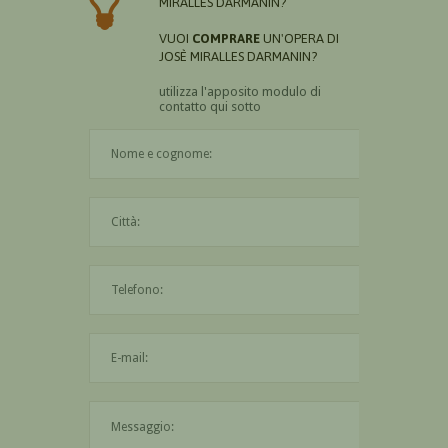
MIRALLES DARMANIN?
VUOI
COMPRARE
UN'OPERA DI
JOSÈ MIRALLES DARMANIN?
utilizza l'apposito modulo di
contatto qui sotto
Il nome è obbligatorio
La città è obbligatoria
L'indirizzo mail non è valido
Il messaggio è obbligatorio