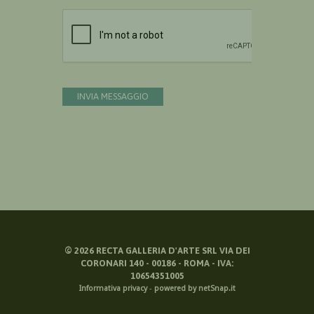
Devi confermare di essere umano
INVIA MESSAGGIO
©
2026
RECTA GALLERIA D'ARTE SRL VIA DEI
CORONARI 140 - 00186 - ROMA - IVA:
10654351005
Informativa privacy
-
powered by netSnap.it