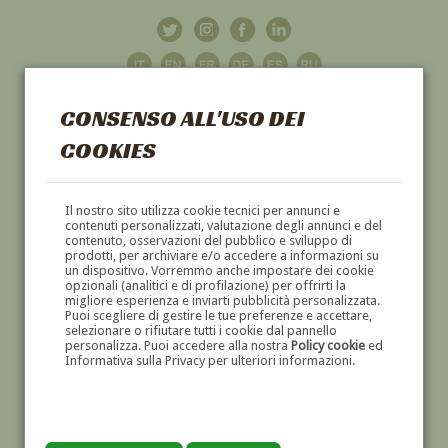
CONSENSO ALL'USO DEI
COOKIES
GALLERIA
D'ARTE
Il nostro sito utilizza cookie tecnici per annunci e
contenuti personalizzati, valutazione degli annunci e del
contenuto, osservazioni del pubblico e sviluppo di
DIPINTI E SCULTURE '800 E '900
prodotti, per archiviare e/o accedere a informazioni su
un dispositivo. Vorremmo anche impostare dei cookie
opzionali (analitici e di profilazione) per offrirti la
migliore esperienza e inviarti pubblicità personalizzata.
Puoi scegliere di gestire le tue preferenze e accettare,
selezionare o rifiutare tutti i cookie dal pannello
personalizza. Puoi accedere alla nostra
Policy cookie
ed
Informativa sulla Privacy per ulteriori informazioni.