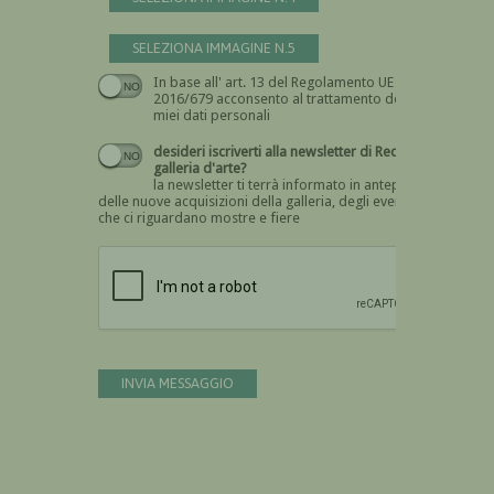
SELEZIONA IMMAGINE N.5
In base all' art. 13 del Regolamento UE n.
Devi dare il consenso
2016/679 acconsento al trattamento dei
miei dati personali
desideri iscriverti alla newsletter di Recta
galleria d'arte?
la newsletter ti terrà informato in anteprima
delle nuove acquisizioni della galleria, degli eventi
che ci riguardano mostre e fiere
Devi confermare di essere umano
INVIA MESSAGGIO