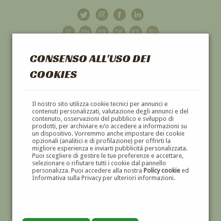
CONSENSO ALL'USO DEI
COOKIES
GALLERIA
D'ARTE
Il nostro sito utilizza cookie tecnici per annunci e
contenuti personalizzati, valutazione degli annunci e del
contenuto, osservazioni del pubblico e sviluppo di
DIPINTI E SCULTURE '800 E '900
prodotti, per archiviare e/o accedere a informazioni su
un dispositivo. Vorremmo anche impostare dei cookie
opzionali (analitici e di profilazione) per offrirti la
migliore esperienza e inviarti pubblicità personalizzata.
Puoi scegliere di gestire le tue preferenze e accettare,
selezionare o rifiutare tutti i cookie dal pannello
personalizza. Puoi accedere alla nostra
Policy cookie
ed
Informativa sulla Privacy per ulteriori informazioni.