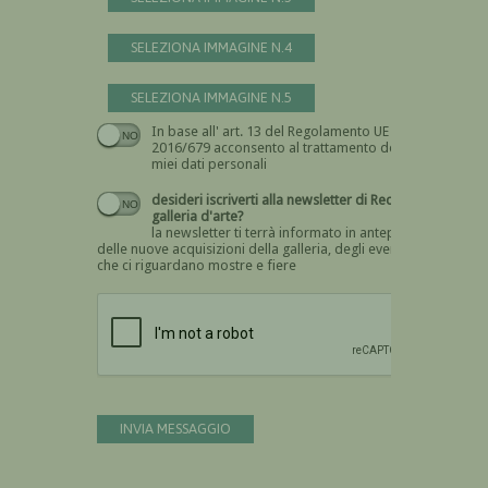
SELEZIONA IMMAGINE N.4
SELEZIONA IMMAGINE N.5
In base all' art. 13 del Regolamento UE n.
Devi dare il consenso
2016/679 acconsento al trattamento dei
miei dati personali
desideri iscriverti alla newsletter di Recta
galleria d'arte?
la newsletter ti terrà informato in anteprima
delle nuove acquisizioni della galleria, degli eventi
che ci riguardano mostre e fiere
Devi confermare di essere umano
INVIA MESSAGGIO