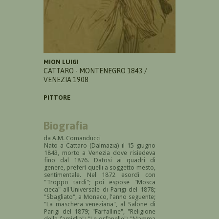
MION LUIGI
CATTARO - MONTENEGRO 1843 /
VENEZIA 1908
PITTORE
Biografia
da A.M. Comanducci
Nato a Cattaro (Dalmazia) il 15 giugno
1843, morto a Venezia dove risiedeva
fino dal 1876. Datosi ai quadri di
genere, preferì quelli a soggetto mesto,
sentimentale. Nel 1872 esordì con
"Troppo tardi"; poi espose "Mosca
cieca" all'Universale di Parigi del 1878;
"Sbagliato", a Monaco, l'anno seguente;
"La maschera veneziana", al Salone di
Parigi del 1879; "Farfalline", "Religione
della famiglia"; "Le orfanelle"; "Mamma