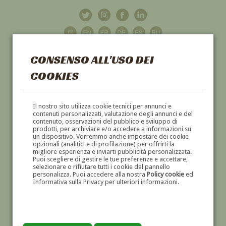
CONSENSO ALL'USO DEI
COOKIES
GALLERIA
D'ARTE
Il nostro sito utilizza cookie tecnici per annunci e
contenuti personalizzati, valutazione degli annunci e del
contenuto, osservazioni del pubblico e sviluppo di
DIPINTI E SCULTURE '800 E '900
prodotti, per archiviare e/o accedere a informazioni su
un dispositivo. Vorremmo anche impostare dei cookie
opzionali (analitici e di profilazione) per offrirti la
migliore esperienza e inviarti pubblicità personalizzata.
Puoi scegliere di gestire le tue preferenze e accettare,
selezionare o rifiutare tutti i cookie dal pannello
personalizza. Puoi accedere alla nostra
Policy cookie
ed
Informativa sulla Privacy per ulteriori informazioni.