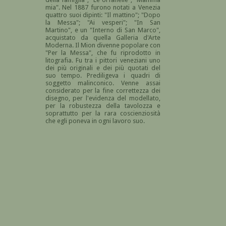
mia". Nel 1887 furono notati a Venezia
quattro suoi dipinti: "Il mattino"; "Dopo
la Messa"; "Ai vesperi"; "In San
Martino", e un "Interno di San Marco",
acquistato da quella Galleria d'Arte
Moderna. Il Mion divenne popolare con
"Per la Messa", che fu riprodotto in
litografia. Fu tra i pittori veneziani uno
dei più originali e dei più quotati del
suo tempo. Prediligeva i quadri di
soggetto malinconico. Venne assai
considerato per la fine correttezza dei
disegno, per l'evidenza del modellato,
per la robustezza della tavolozza e
soprattutto per la rara coscienziosità
che egli poneva in ogni lavoro suo.