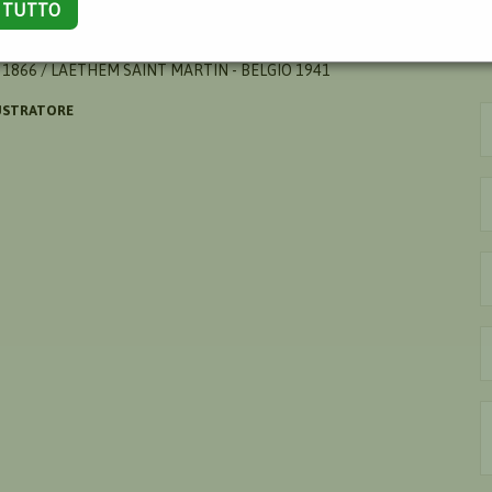
A TUTTO
S
 1866 / LAETHEM SAINT MARTIN - BELGIO 1941
USTRATORE