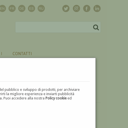
CONTATTI
del pubblico e sviluppo di prodotti, per archiviare
ti la migliore esperienza e inviarti pubblicità
zza. Puoi accedere alla nostra
Policy cookie
ed
VUOI
VENDERE
UN'OPERA DI GEORGES MINNE?