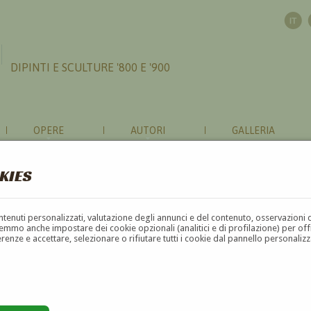
DIPINTI E SCULTURE '800 E '900
OPERE
AUTORI
GALLERIA
KIES
contenuti personalizzati, valutazione degli annunci e del contenuto, osservazioni 
mmo anche impostare dei cookie opzionali (analitici e di profilazione) per offrir
erenze e accettare, selezionare o rifiutare tutti i cookie dal pannello personali