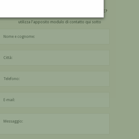
VUOI
COMPRARE
UN'OPERA DI GEORGES MINNE?
utilizza l'apposito modulo di contatto qui sotto
Il nome è obbligatorio
La città è obbligatoria
L'indirizzo mail non è valido
Il messaggio è obbligatorio