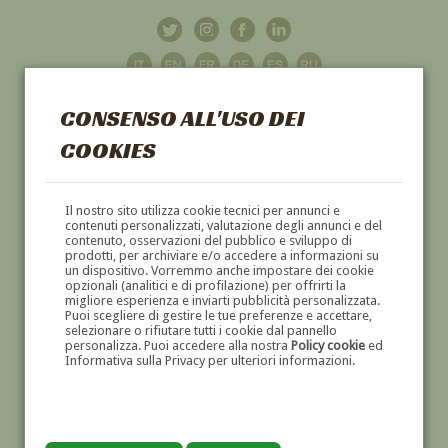
CONSENSO ALL'USO DEI
COOKIES
GALLERIA
D'ARTE
Il nostro sito utilizza cookie tecnici per annunci e
contenuti personalizzati, valutazione degli annunci e del
contenuto, osservazioni del pubblico e sviluppo di
DIPINTI E SCULTURE '800 E '900
prodotti, per archiviare e/o accedere a informazioni su
un dispositivo. Vorremmo anche impostare dei cookie
opzionali (analitici e di profilazione) per offrirti la
migliore esperienza e inviarti pubblicità personalizzata.
Puoi scegliere di gestire le tue preferenze e accettare,
selezionare o rifiutare tutti i cookie dal pannello
personalizza. Puoi accedere alla nostra
Policy cookie
ed
Informativa sulla Privacy per ulteriori informazioni.