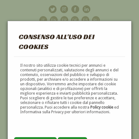
CONSENSO ALL'USO DEI
COOKIES
GALLERIA
D'ARTE
Il nostro sito utilizza cookie tecnici per annunci e
contenuti personalizzati, valutazione degli annunci e del
contenuto, osservazioni del pubblico e sviluppo di
DIPINTI E SCULTURE '800 E '900
prodotti, per archiviare e/o accedere a informazioni su
un dispositivo. Vorremmo anche impostare dei cookie
opzionali (analitici e di profilazione) per offrirti la
migliore esperienza e inviarti pubblicità personalizzata.
Puoi scegliere di gestire le tue preferenze e accettare,
selezionare o rifiutare tutti i cookie dal pannello
personalizza. Puoi accedere alla nostra
Policy cookie
ed
Informativa sulla Privacy per ulteriori informazioni.