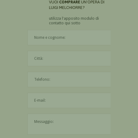
VUOI
COMPRARE
UN'OPERA DI
LUIGI MELCHIORRE?
utilizza l'apposito modulo di
contatto qui sotto
Il nome è obbligatorio
La città è obbligatoria
L'indirizzo mail non è valido
Il messaggio è obbligatorio