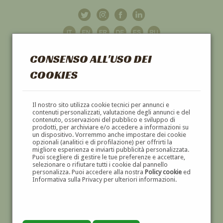
CONSENSO ALL'USO DEI
COOKIES
GALLERIA
D'ARTE
Il nostro sito utilizza cookie tecnici per annunci e
contenuti personalizzati, valutazione degli annunci e del
contenuto, osservazioni del pubblico e sviluppo di
DIPINTI E SCULTURE '800 E '900
prodotti, per archiviare e/o accedere a informazioni su
un dispositivo. Vorremmo anche impostare dei cookie
opzionali (analitici e di profilazione) per offrirti la
migliore esperienza e inviarti pubblicità personalizzata.
Puoi scegliere di gestire le tue preferenze e accettare,
selezionare o rifiutare tutti i cookie dal pannello
personalizza. Puoi accedere alla nostra
Policy cookie
ed
Informativa sulla Privacy per ulteriori informazioni.