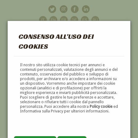
CONSENSO ALL'USO DEI
COOKIES
GALLERIA
D'ARTE
Il nostro sito utilizza cookie tecnici per annunci e
contenuti personalizzati, valutazione degli annunci e del
contenuto, osservazioni del pubblico e sviluppo di
DIPINTI E SCULTURE '800 E '900
prodotti, per archiviare e/o accedere a informazioni su
un dispositivo. Vorremmo anche impostare dei cookie
opzionali (analitici e di profilazione) per offrirti la
migliore esperienza e inviarti pubblicità personalizzata.
Puoi scegliere di gestire le tue preferenze e accettare,
selezionare o rifiutare tutti i cookie dal pannello
personalizza. Puoi accedere alla nostra
Policy cookie
ed
Informativa sulla Privacy per ulteriori informazioni.