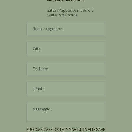
VINCENZO MECONIO?
utilizza l'apposito modulo di
contatto qui sotto
Il nome è obbligatorio
La città è obbligatoria
L'indirizzo mail non è valido
Il messaggio è obbligatorio
PUOI CARICARE DELLE IMMAGINI DA ALLEGARE AL