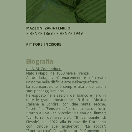
MAZZONI ZARINI EMILIO
FIRENZE 1869 / FIRENZE 1949
PITTORE, INCISORE
Biografia
da A. M. Comanducci
Nato a Napoli nel 1869, vive a Firenze.
Autodidatta, lavorò tenacemente e si è creato
un nome nella difficile arte dell'acquaforte.
La sua ispirazione è sempre alta e delicata, i
suoi paesaggi luminosi.
Ha esposto nelle sezioni del bianco e nero in
tutte le grandi mostre: nel 1916 alla Mostra
Italiana a Londra, con due punte secche,
"Lisetta" e "Pensierosa", e quattro acqueforti,
"L'Arno a Riva San Niccolò"; "La riva del fiume";
"La torre dell'arsenale"; "Il campanile di
Fiesole"; nel 1922 alla Primaverile Fiorentina
con cinque sue acqueforti: "La rocca";
"Pontevecchio"; "La valle umbra"; "Convento ad