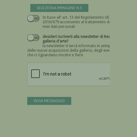
SELEZIONA IMMAGINE N.5
In base all' art. 13 del Regolamento UE n.
Devi dare il consenso
2016/679 acconsento al trattamento dei
miei dati personali
desideri iscriverti alla newsletter di Recta
galleria d'arte?
la newsletter ti terrà informato in anteprima
delle nuove acquisizioni della galleria, degli eventi
che ci riguardano mostre e fiere
Devi confermare di essere umano
INVIA MESSAGGIO