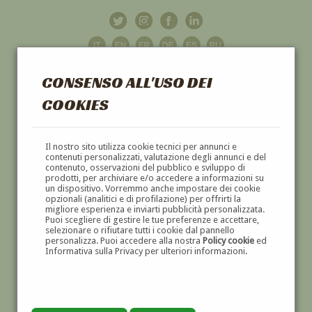
CONSENSO ALL'USO DEI
COOKIES
GALLERIA
D'ARTE
Il nostro sito utilizza cookie tecnici per annunci e
contenuti personalizzati, valutazione degli annunci e del
contenuto, osservazioni del pubblico e sviluppo di
DIPINTI E SCULTURE '800 E '900
prodotti, per archiviare e/o accedere a informazioni su
un dispositivo. Vorremmo anche impostare dei cookie
opzionali (analitici e di profilazione) per offrirti la
migliore esperienza e inviarti pubblicità personalizzata.
Puoi scegliere di gestire le tue preferenze e accettare,
selezionare o rifiutare tutti i cookie dal pannello
personalizza. Puoi accedere alla nostra
Policy cookie
ed
Informativa sulla Privacy per ulteriori informazioni.