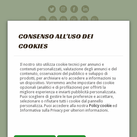
CONSENSO ALL'USO DEI
COOKIES
GALLERIA
D'ARTE
Il nostro sito utilizza cookie tecnici per annunci e
contenuti personalizzati, valutazione degli annunci e del
contenuto, osservazioni del pubblico e sviluppo di
DIPINTI E SCULTURE '800 E '900
prodotti, per archiviare e/o accedere a informazioni su
un dispositivo. Vorremmo anche impostare dei cookie
opzionali (analitici e di profilazione) per offrirti la
migliore esperienza e inviarti pubblicità personalizzata.
Puoi scegliere di gestire le tue preferenze e accettare,
selezionare o rifiutare tutti i cookie dal pannello
personalizza. Puoi accedere alla nostra
Policy cookie
ed
Informativa sulla Privacy per ulteriori informazioni.