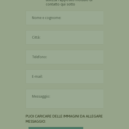
contatto qui sotto
Il nome è obbligatorio
La città è obbligatoria
L'indirizzo mail non è valido
Il messaggio è obbligatorio
PUOI CARICARE DELLE IMMAGINI DA ALLEGARE AL
MESSAGGIO: