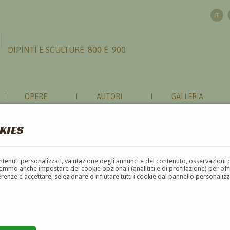
DIPINTI E SCULTURE '800 E '900
OPERE
AUTORI
GALLERIA
KIES
contenuti personalizzati, valutazione degli annunci e del contenuto, osservazioni 
mmo anche impostare dei cookie opzionali (analitici e di profilazione) per offrir
erenze e accettare, selezionare o rifiutare tutti i cookie dal pannello personali