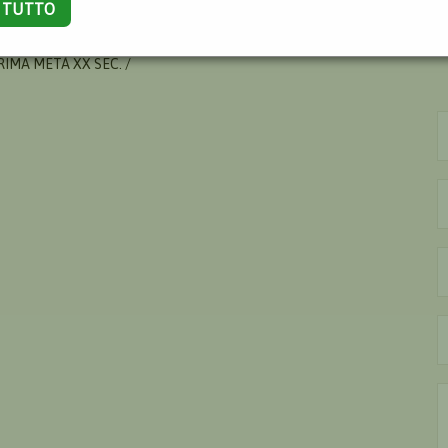
A TUTTO
DE
IMA METÀ XX SEC. /