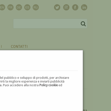
CONTATTI
del pubblico e sviluppo di prodotti, per archiviare
ti la migliore esperienza e inviarti pubblicità
zza. Puoi accedere alla nostra
Policy cookie
ed
VUOI
VENDERE
UN'OPERA DI ALCIBIADE MAZZEO?