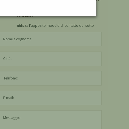
VUOI
COMPRARE
UN'OPERA DI ALCIBIADE
MAZZEO?
utilizza l'apposito modulo di contatto qui sotto
Il nome è obbligatorio
La città è obbligatoria
L'indirizzo mail non è valido
Il messaggio è obbligatorio