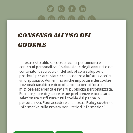
CONSENSO ALL'USO DEI
COOKIES
GALLERIA
D'ARTE
Il nostro sito utilizza cookie tecnici per annunci e
contenuti personalizzati, valutazione degli annunci e del
contenuto, osservazioni del pubblico e sviluppo di
DIPINTI E SCULTURE '800 E '900
prodotti, per archiviare e/o accedere a informazioni su
un dispositivo. Vorremmo anche impostare dei cookie
opzionali (analitici e di profilazione) per offrirti la
migliore esperienza e inviarti pubblicità personalizzata.
Puoi scegliere di gestire le tue preferenze e accettare,
selezionare o rifiutare tutti i cookie dal pannello
personalizza. Puoi accedere alla nostra
Policy cookie
ed
Informativa sulla Privacy per ulteriori informazioni.