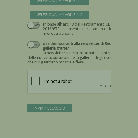
SELEZIONA IMMAGINE N.4
SELEZIONA IMMAGINE N.5
In base all' art. 13 del Regolamento UE n.
Devi dare il consenso
2016/679 acconsento al trattamento dei
miei dati personali
desideri iscriverti alla newsletter di Recta
galleria d'arte?
la newsletter ti terrà informato in anteprima
delle nuove acquisizioni della galleria, degli eventi
che ci riguardano mostre e fiere
Devi confermare di essere umano
INVIA MESSAGGIO