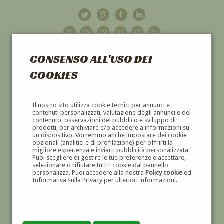
CONSENSO ALL'USO DEI
COOKIES
GALLERIA
D'ARTE
Il nostro sito utilizza cookie tecnici per annunci e
contenuti personalizzati, valutazione degli annunci e del
contenuto, osservazioni del pubblico e sviluppo di
DIPINTI E SCULTURE '800 E '900
prodotti, per archiviare e/o accedere a informazioni su
un dispositivo. Vorremmo anche impostare dei cookie
opzionali (analitici e di profilazione) per offrirti la
migliore esperienza e inviarti pubblicità personalizzata.
Puoi scegliere di gestire le tue preferenze e accettare,
selezionare o rifiutare tutti i cookie dal pannello
personalizza. Puoi accedere alla nostra
Policy cookie
ed
Informativa sulla Privacy per ulteriori informazioni.