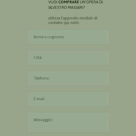
VUOI
COMPRARE
UN'OPERA DI
SILVESTRO MASSARI?
utilizza l'apposito modulo di
contatto qui sotto
Il nome è obbligatorio
La città è obbligatoria
L'indirizzo mail non è valido
Il messaggio è obbligatorio