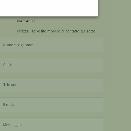
MASSABÒ?
VUOI
COMPRARE
UN'OPERA DI LEONARDO
MASSABÒ?
utilizza l'apposito modulo di contatto qui sotto
Il nome è obbligatorio
La città è obbligatoria
L'indirizzo mail non è valido
Il messaggio è obbligatorio