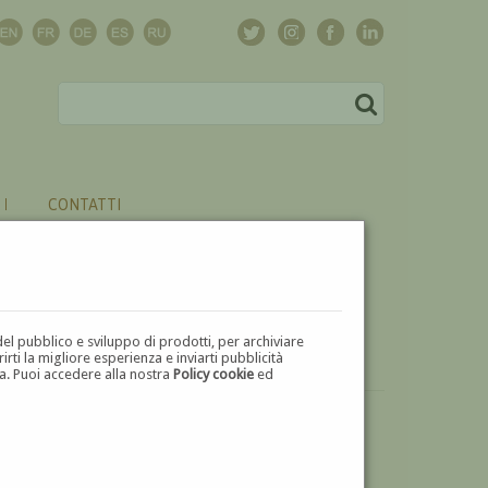
CONTATTI
del pubblico e sviluppo di prodotti, per archiviare
ti la migliore esperienza e inviarti pubblicità
zza. Puoi accedere alla nostra
Policy cookie
ed
VUOI
VENDERE
UN'OPERA DI LEONARDO