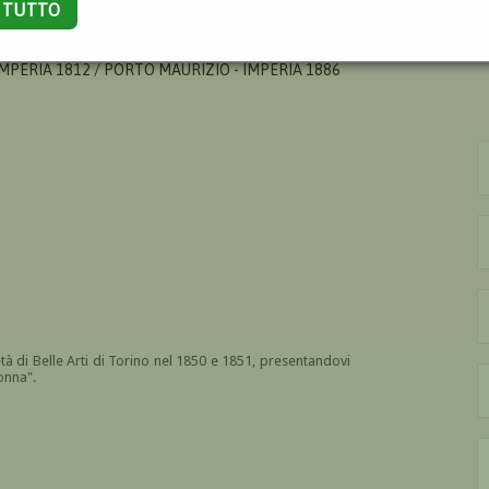
A TUTTO
MPERIA 1812 / PORTO MAURIZIO - IMPERIA 1886
età di Belle Arti di Torino nel 1850 e 1851, presentandovi
onna".