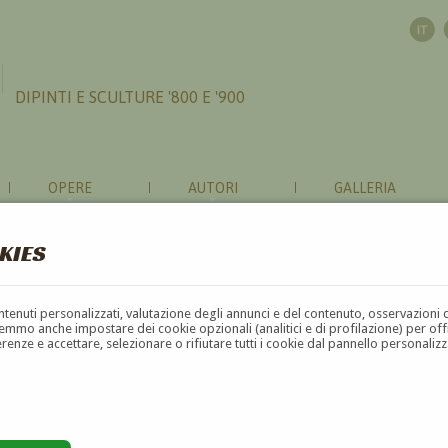
DIPINTI E SCULTURE '800 E '900
OPERE
AUTORI
GALLERIA
KIES
contenuti personalizzati, valutazione degli annunci e del contenuto, osservazioni 
mmo anche impostare dei cookie opzionali (analitici e di profilazione) per offrir
erenze e accettare, selezionare o rifiutare tutti i cookie dal pannello personali