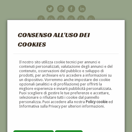
CONSENSO ALL'USO DEI
COOKIES
GALLERIA
D'ARTE
Il nostro sito utilizza cookie tecnici per annunci e
contenuti personalizzati, valutazione degli annunci e del
contenuto, osservazioni del pubblico e sviluppo di
DIPINTI E SCULTURE '800 E '900
prodotti, per archiviare e/o accedere a informazioni su
un dispositivo. Vorremmo anche impostare dei cookie
opzionali (analitici e di profilazione) per offrirti la
migliore esperienza e inviarti pubblicità personalizzata.
Puoi scegliere di gestire le tue preferenze e accettare,
selezionare o rifiutare tutti i cookie dal pannello
personalizza. Puoi accedere alla nostra
Policy cookie
ed
Informativa sulla Privacy per ulteriori informazioni.