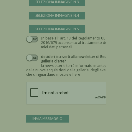
SELEZIONA IMMAGINE N.3
SELEZIONA IMMAGINE N.4
SELEZIONA IMMAGINE N.5
In base all' art. 13 del Regolamento UE n.
Devi dare il consenso
2016/679 acconsento al trattamento dei
miei dati personali
desideri iscriverti alla newsletter di Recta
galleria d'arte?
la newsletter ti terrà informato in anteprima
delle nuove acquisizioni della galleria, degli eventi
che ci riguardano mostre e fiere
Devi confermare di essere umano
INVIA MESSAGGIO