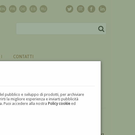
CONTATTI
del pubblico e sviluppo di prodotti, per archiviare
ti la migliore esperienza e inviarti pubblicità
zza. Puoi accedere alla nostra
Policy cookie
ed
VUOI
VENDERE
UN'OPERA DI GIACOMO MASELLI?