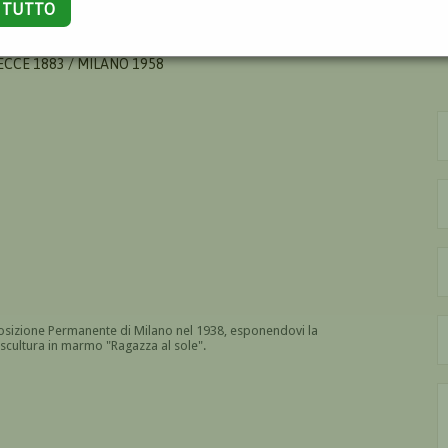
A TUTTO
O
ECCE 1883 / MILANO 1958
sposizione Permanente di Milano nel 1938, esponendovi la
 scultura in marmo "Ragazza al sole".