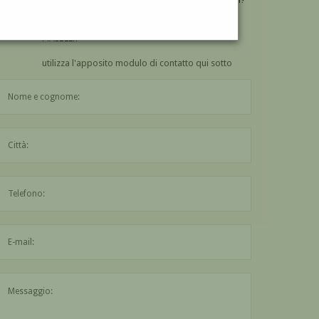
VUOI
COMPRARE
UN'OPERA DI GIACOMO
MASELLI?
utilizza l'apposito modulo di contatto qui sotto
Il nome è obbligatorio
La città è obbligatoria
L'indirizzo mail non è valido
Il messaggio è obbligatorio