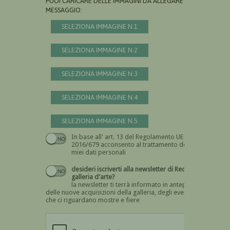
PUOI CARICARE DELLE IMMAGINI DA ALLEGARE AL
MESSAGGIO:
SELEZIONA IMMAGINE N.1
SELEZIONA IMMAGINE N.2
SELEZIONA IMMAGINE N.3
SELEZIONA IMMAGINE N.4
SELEZIONA IMMAGINE N.5
In base all' art. 13 del Regolamento UE n.
Devi dare il consenso
2016/679 acconsento al trattamento dei
miei dati personali
desideri iscriverti alla newsletter di Recta
galleria d'arte?
la newsletter ti terrà informato in anteprima
delle nuove acquisizioni della galleria, degli eventi
che ci riguardano mostre e fiere
Devi confermare di essere umano