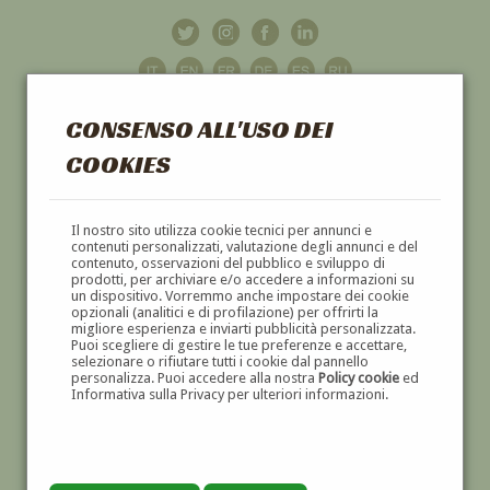
CONSENSO ALL'USO DEI
COOKIES
GALLERIA
D'ARTE
Il nostro sito utilizza cookie tecnici per annunci e
contenuti personalizzati, valutazione degli annunci e del
contenuto, osservazioni del pubblico e sviluppo di
DIPINTI E SCULTURE '800 E '900
prodotti, per archiviare e/o accedere a informazioni su
un dispositivo. Vorremmo anche impostare dei cookie
opzionali (analitici e di profilazione) per offrirti la
migliore esperienza e inviarti pubblicità personalizzata.
Puoi scegliere di gestire le tue preferenze e accettare,
selezionare o rifiutare tutti i cookie dal pannello
personalizza. Puoi accedere alla nostra
Policy cookie
ed
Informativa sulla Privacy per ulteriori informazioni.