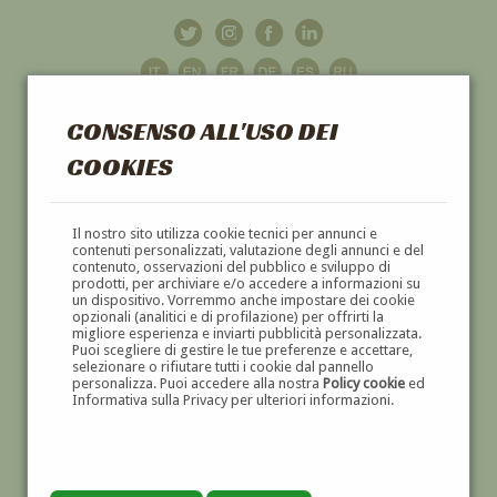
CONSENSO ALL'USO DEI
COOKIES
GALLERIA
D'ARTE
Il nostro sito utilizza cookie tecnici per annunci e
contenuti personalizzati, valutazione degli annunci e del
contenuto, osservazioni del pubblico e sviluppo di
DIPINTI E SCULTURE '800 E '900
prodotti, per archiviare e/o accedere a informazioni su
un dispositivo. Vorremmo anche impostare dei cookie
opzionali (analitici e di profilazione) per offrirti la
migliore esperienza e inviarti pubblicità personalizzata.
Puoi scegliere di gestire le tue preferenze e accettare,
selezionare o rifiutare tutti i cookie dal pannello
personalizza. Puoi accedere alla nostra
Policy cookie
ed
Informativa sulla Privacy per ulteriori informazioni.