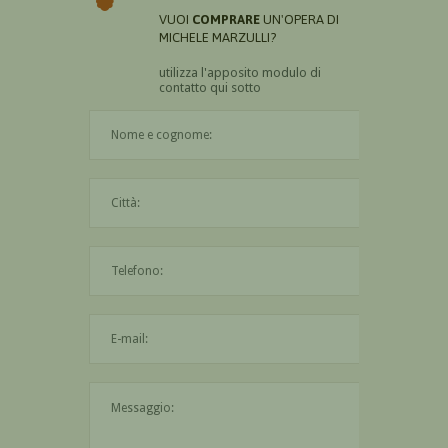
VUOI
COMPRARE
UN'OPERA DI
MICHELE MARZULLI?
utilizza l'apposito modulo di
contatto qui sotto
Il nome è obbligatorio
La città è obbligatoria
L'indirizzo mail non è valido
Il messaggio è obbligatorio