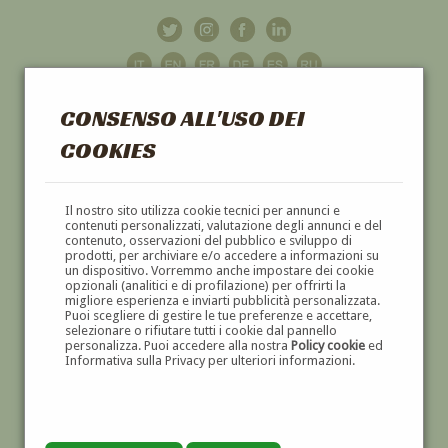
CONSENSO ALL'USO DEI
COOKIES
GALLERIA
D'ARTE
Il nostro sito utilizza cookie tecnici per annunci e
contenuti personalizzati, valutazione degli annunci e del
contenuto, osservazioni del pubblico e sviluppo di
DIPINTI E SCULTURE '800 E '900
prodotti, per archiviare e/o accedere a informazioni su
un dispositivo. Vorremmo anche impostare dei cookie
opzionali (analitici e di profilazione) per offrirti la
migliore esperienza e inviarti pubblicità personalizzata.
Puoi scegliere di gestire le tue preferenze e accettare,
selezionare o rifiutare tutti i cookie dal pannello
personalizza. Puoi accedere alla nostra
Policy cookie
ed
Informativa sulla Privacy per ulteriori informazioni.