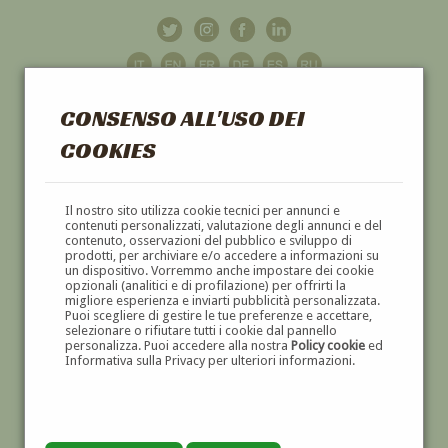
CONSENSO ALL'USO DEI
COOKIES
GALLERIA
D'ARTE
Il nostro sito utilizza cookie tecnici per annunci e
contenuti personalizzati, valutazione degli annunci e del
contenuto, osservazioni del pubblico e sviluppo di
DIPINTI E SCULTURE '800 E '900
prodotti, per archiviare e/o accedere a informazioni su
un dispositivo. Vorremmo anche impostare dei cookie
opzionali (analitici e di profilazione) per offrirti la
migliore esperienza e inviarti pubblicità personalizzata.
Puoi scegliere di gestire le tue preferenze e accettare,
selezionare o rifiutare tutti i cookie dal pannello
personalizza. Puoi accedere alla nostra
Policy cookie
ed
Informativa sulla Privacy per ulteriori informazioni.