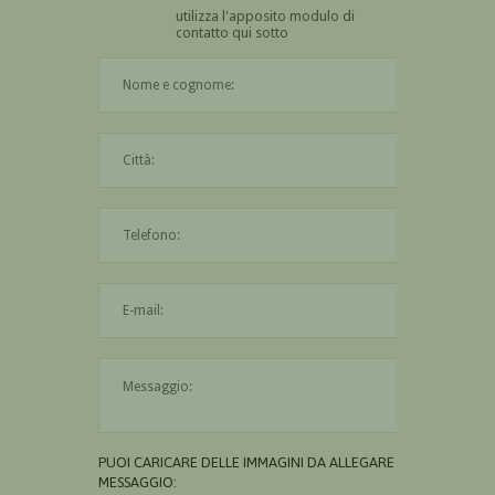
utilizza l'apposito modulo di
contatto qui sotto
Il nome è obbligatorio
La città è obbligatoria
L'indirizzo mail non è valido
Il messaggio è obbligatorio
PUOI CARICARE DELLE IMMAGINI DA ALLEGARE AL
MESSAGGIO: