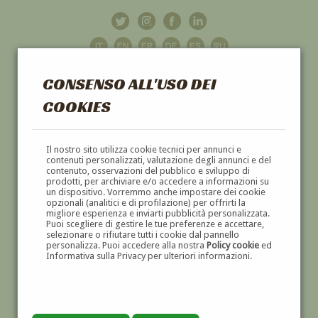
CONSENSO ALL'USO DEI
COOKIES
GALLERIA
D'ARTE
Il nostro sito utilizza cookie tecnici per annunci e
contenuti personalizzati, valutazione degli annunci e del
contenuto, osservazioni del pubblico e sviluppo di
DIPINTI E SCULTURE '800 E '900
prodotti, per archiviare e/o accedere a informazioni su
un dispositivo. Vorremmo anche impostare dei cookie
opzionali (analitici e di profilazione) per offrirti la
migliore esperienza e inviarti pubblicità personalizzata.
Puoi scegliere di gestire le tue preferenze e accettare,
selezionare o rifiutare tutti i cookie dal pannello
personalizza. Puoi accedere alla nostra
Policy cookie
ed
Informativa sulla Privacy per ulteriori informazioni.