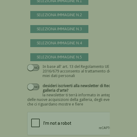
SELEZIONA IMMAGINE N.1
SELEZIONA IMMAGINE N.2
SELEZIONA IMMAGINE N.3
SELEZIONA IMMAGINE N.4
SELEZIONA IMMAGINE N.5
In base all' art. 13 del Regolamento UE n.
Devi dare il consenso
2016/679 acconsento al trattamento dei
miei dati personali
desideri iscriverti alla newsletter di Recta
galleria d'arte?
la newsletter ti terrà informato in anteprima
delle nuove acquisizioni della galleria, degli eventi
che ci riguardano mostre e fiere
Devi confermare di essere umano