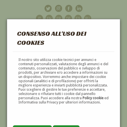
CONSENSO ALL'USO DEI
COOKIES
GALLERIA
D'ARTE
Il nostro sito utilizza cookie tecnici per annunci e
contenuti personalizzati, valutazione degli annunci e del
contenuto, osservazioni del pubblico e sviluppo di
DIPINTI E SCULTURE '800 E '900
prodotti, per archiviare e/o accedere a informazioni su
un dispositivo. Vorremmo anche impostare dei cookie
opzionali (analitici e di profilazione) per offrirti la
migliore esperienza e inviarti pubblicità personalizzata.
Puoi scegliere di gestire le tue preferenze e accettare,
selezionare o rifiutare tutti i cookie dal pannello
personalizza. Puoi accedere alla nostra
Policy cookie
ed
Informativa sulla Privacy per ulteriori informazioni.