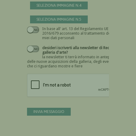
SELEZIONA IMMAGINE N.4
SELEZIONA IMMAGINE N.5
In base all' art. 13 del Regolamento UE n.
Devi dare il consenso
2016/679 acconsento al trattamento dei
miei dati personali
desideri iscriverti alla newsletter di Recta
galleria d'arte?
la newsletter ti terrà informato in anteprima
delle nuove acquisizioni della galleria, degli eventi
che ci riguardano mostre e fiere
Devi confermare di essere umano
INVIA MESSAGGIO