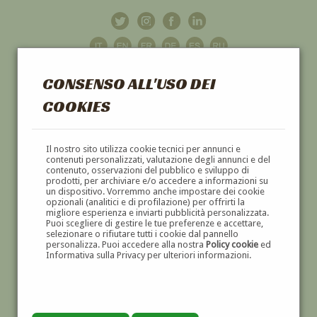
CONSENSO ALL'USO DEI
COOKIES
GALLERIA
D'ARTE
Il nostro sito utilizza cookie tecnici per annunci e
contenuti personalizzati, valutazione degli annunci e del
contenuto, osservazioni del pubblico e sviluppo di
DIPINTI E SCULTURE '800 E '900
prodotti, per archiviare e/o accedere a informazioni su
un dispositivo. Vorremmo anche impostare dei cookie
opzionali (analitici e di profilazione) per offrirti la
migliore esperienza e inviarti pubblicità personalizzata.
Puoi scegliere di gestire le tue preferenze e accettare,
selezionare o rifiutare tutti i cookie dal pannello
personalizza. Puoi accedere alla nostra
Policy cookie
ed
Informativa sulla Privacy per ulteriori informazioni.