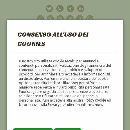
CONSENSO ALL'USO DEI
COOKIES
GALLERIA
D'ARTE
Il nostro sito utilizza cookie tecnici per annunci e
contenuti personalizzati, valutazione degli annunci e del
contenuto, osservazioni del pubblico e sviluppo di
DIPINTI E SCULTURE '800 E '900
prodotti, per archiviare e/o accedere a informazioni su
un dispositivo. Vorremmo anche impostare dei cookie
opzionali (analitici e di profilazione) per offrirti la
migliore esperienza e inviarti pubblicità personalizzata.
Puoi scegliere di gestire le tue preferenze e accettare,
selezionare o rifiutare tutti i cookie dal pannello
personalizza. Puoi accedere alla nostra
Policy cookie
ed
Informativa sulla Privacy per ulteriori informazioni.