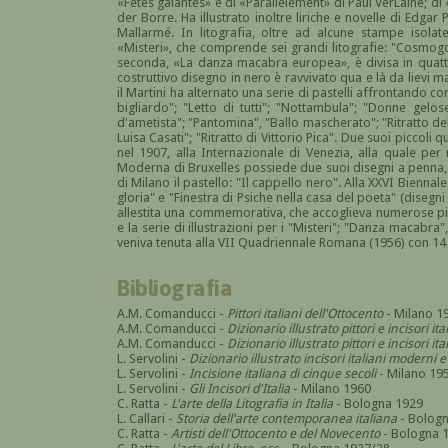
«Fetes galantes» e di «Parallelement» di Paul VerLaine; di
der Borre. Ha illustrato inoltre liriche e novelle di Edga
Mallarmé. In litografia, oltre ad alcune stampe isolat
«Misteri», che comprende sei grandi litografie: "Cosmogon
seconda, «La danza macabra europea», è divisa in quattro 
costruttivo disegno in nero è ravvivato qua e là da lievi mac
il Martini ha alternato una serie di pastelli affrontando con 
bigliardo"; "Letto di tutti"; "Nottambula"; "Donne gelose"
d'ametista"; "Pantomina", "Ballo mascherato"; "Ritratto de
Luisa Casati"; "Ritratto di Vittorio Pica". Due suoi piccol
nel 1907, alla Internazionale di Venezia, alla quale per m
Moderna di Bruxelles possiede due suoi disegni a penna, 
di Milano il pastello: "Il cappello nero". Alla XXVI Biennal
gloria" e "Finestra di Psiche nella casa del poeta" (disegni
allestita una commemorativa, che accoglieva numerose pittu
e la serie di illustrazioni per i "Misteri"; "Danza macab
veniva tenuta alla VII Quadriennale Romana (1956) con 14 op
Bibliografia
A.M. Comanducci -
Pittori italiani dell'Ottocento
- Milano 1
A.M. Comanducci -
Dizionario illustrato pittori e incisori it
A.M. Comanducci -
Dizionario illustrato pittori e incisori 
L. Servolini -
Dizionario illustrato incisori italiani modern
L. Servolini -
Incisione italiana di cinque secoli
- Milano 19
L. Servolini -
Gli Incisori d'Italia
- Milano 1960
C. Ratta -
L'arte della Litografia in Italia
- Bologna 1929
L. Callari -
Storia dell'arte contemporanea italiana
- Bologn
C. Ratta -
Artisti dell'Ottocento e del Novecento
- Bologna 