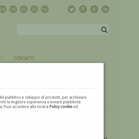
CONTATTI
del pubblico e sviluppo di prodotti, per archiviare
ti la migliore esperienza e inviarti pubblicità
zza. Puoi accedere alla nostra
Policy cookie
ed
VUOI
VENDERE
UN'OPERA DI ALBERTO MARTINI?