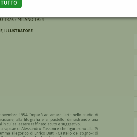
A TUTTO
O
O 1876 / MILANO 1954
RE, ILLUSTRATORE
novembre 1954. Imparò ad amare l'arte nello studio di
cisione, alla litografia e al pastello, dimostrando una
i in cui sa' essere raffinato acuto e suggestivo.
ia rapita» di Alessandro Tassoni e che figurarono alla IV
dramma allegorico di Enrico Butti «Castello del sogno»; di