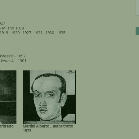
927
- Milano 1958
1919 1920 1927 1928 1930 1935
 Venezia
- 1897
i Venezia
- 1901
oritratto
Martini Alberto _ autoritratto
1923