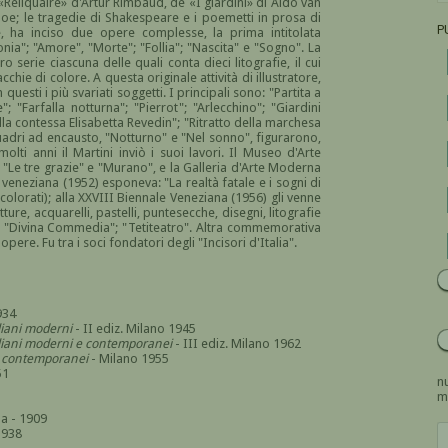
 «Reliquaire» d'Artur Rimbaud, de «I giardini» di Aldo van
r Poe; le tragedie di Shakespeare e i poemetti in prosa di
P
e, ha inciso due opere complesse, la prima intitolata
ia"; "Amore", "Morte"; "Follia"; "Nascita" e "Sogno". La
serie ciascuna delle quali conta dieci litografie, il cui
chie di colore. A questa originale attività di illustratore,
questi i più svariati soggetti. I principali sono: "Partita a
; "Farfalla notturna"; "Pierrot"; "Arlecchino"; "Giardini
lla contessa Elisabetta Revedin"; "Ritratto della marchesa
i quadri ad encausto, "Notturno" e "Nel sonno", figurarono,
olti anni il Martini inviò i suoi lavori. Il Museo d'Arte
"Le tre grazie" e "Murano", e la Galleria d'Arte Moderna
e veneziana (1952) esponeva: "La realtà fatale e i sogni di
 colorati); alla XXVIII Biennale Veneziana (1956) gli venne
re, acquarelli, pastelli, puntesecche, disegni, litografie
ra", "Divina Commedia"; "Tetiteatro". Altra commemorativa
ere. Fu tra i soci fondatori degli "Incisori d'Italia".
934
aliani moderni
- II ediz. Milano 1945
italiani moderni e contemporanei
- III ediz. Milano 1962
i e contemporanei
- Milano 1955
51
nu
m
a - 1909
1938