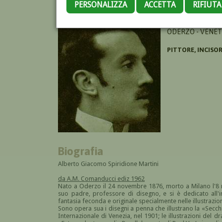
PERSONALIZZA
ACCETTA
RIFIUT
MARTINI ALBERT
ODERZO - VENET
PITTORE, INCISO
Biografia
Alberto Giacomo Spiridione Martini
da A.M. Comanducci ediz 1962
Nato a Oderzo il 24 novembre 1876, morto a Milano l'8 
suo padre, professore di disegno, e si è dedicato all'in
fantasia feconda e originale specialmente nelle illustrazion
Sono opera sua i disegni a penna che illustrano la «Secch
Internazionale di Venezia, nel 1901; le illustrazioni del 