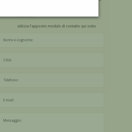
VUOI
COMPRARE
UN'OPERA DI ALBERTO
MARTINI?
utilizza l'apposito modulo di contatto qui sotto
Il nome è obbligatorio
La città è obbligatoria
L'indirizzo mail non è valido
Il messaggio è obbligatorio