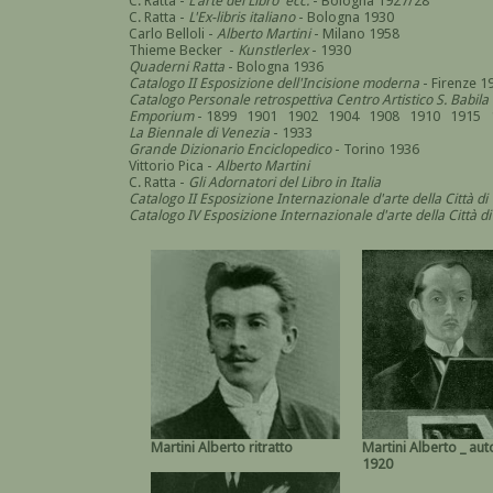
C. Ratta -
L'arte del Libro ecc.
- Bologna 1927/28
C. Ratta -
L'Ex-libris italiano
- Bologna 1930
Carlo Belloli -
Alberto Martini
- Milano 1958
Thieme Becker -
Kunstlerlex
- 1930
Quaderni Ratta
- Bologna 1936
Catalogo II Esposizione dell'Incisione moderna
- Firenze 1
Catalogo Personale retrospettiva Centro Artistico S. Babila
Emporium
- 1899 1901 1902 1904 1908 1910 1915 
La Biennale di Venezia
- 1933
Grande Dizionario Enciclopedico
- Torino 1936
Vittorio Pica -
Alberto Martini
C. Ratta -
Gli Adornatori del Libro in Italia
Catalogo II Esposizione Internazionale d'arte della Città di
Catalogo IV Esposizione Internazionale d'arte della Città d
Martini Alberto ritratto
Martini Alberto _ aut
1920