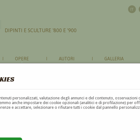
DIPINTI E SCULTURE '800 E '900
OPERE
AUTORI
GALLERIA
KIES
contenuti personalizzati, valutazione degli annunci e del contenuto, osservazioni 
mmo anche impostare dei cookie opzionali (analitici e di profilazione) per offrir
erenze e accettare, selezionare o rifiutare tutti i cookie dal pannello personali