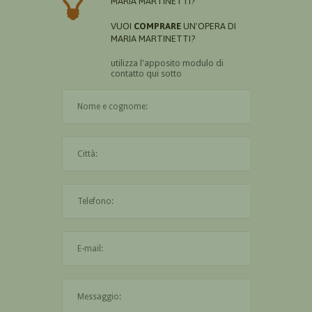
MARIA MARTINETTI?
VUOI
COMPRARE
UN'OPERA DI
MARIA MARTINETTI?
utilizza l'apposito modulo di
contatto qui sotto
Il nome è obbligatorio
La città è obbligatoria
L'indirizzo mail non è valido
Il messaggio è obbligatorio