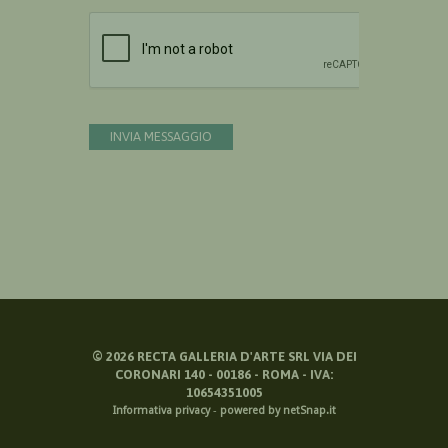
Devi confermare di essere umano
INVIA MESSAGGIO
©
2026
RECTA GALLERIA D'ARTE SRL VIA DEI
CORONARI 140 - 00186 - ROMA - IVA:
10654351005
Informativa privacy
-
powered by netSnap.it