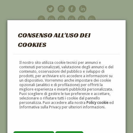
CONSENSO ALL'USO DEI
COOKIES
GALLERIA
D'ARTE
Il nostro sito utilizza cookie tecnici per annunci e
contenuti personalizzati, valutazione degli annunci e del
contenuto, osservazioni del pubblico e sviluppo di
DIPINTI E SCULTURE '800 E '900
prodotti, per archiviare e/o accedere a informazioni su
un dispositivo. Vorremmo anche impostare dei cookie
opzionali (analitici e di profilazione) per offrirti la
migliore esperienza e inviarti pubblicità personalizzata.
Puoi scegliere di gestire le tue preferenze e accettare,
selezionare o rifiutare tutti i cookie dal pannello
personalizza. Puoi accedere alla nostra
Policy cookie
ed
Informativa sulla Privacy per ulteriori informazioni.