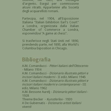
d'argento. Eseguì per commissione
alcuni ritratti. Appartenne alla Società
degli acquarellisti romani.
Partecipa, nel 1904, all'Esposizione
Italiana "Italian Exhibition Earl's Court"
a Londra, organizzata dalla Italian
Chamber of Commerce a Londra,
esponendovi "A game at chess".
Si trasferisce negli Stati Uniti nel 1890,
prendendo parte, nel 1893, alla World's
Columbia Exposition in Chicago.
Bibliografia
A.M. Comanducci -
Pittori italiani dell'Ottocento
- Milano 1934
A.M. Comanducci -
Dizionario illustrato pittori e
incisori italiani moderni
- II ediz. Milano 1945
A.M. Comanducci -
Dizionario illustrato pittori e
incisori italiani moderni e contemporanei
- III
ediz. Milano 1962
A.M. Bessone Aurelj -
Dizionario pittori italiani
-
1928
Thieme Becker -
Kunstlerlex
- 1930
A De Gubernatis -
Dizionario artisti italiani
viventi