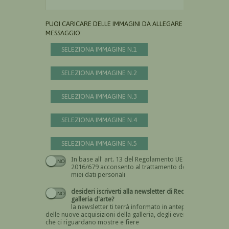
PUOI CARICARE DELLE IMMAGINI DA ALLEGARE AL
MESSAGGIO:
SELEZIONA IMMAGINE N.1
SELEZIONA IMMAGINE N.2
SELEZIONA IMMAGINE N.3
SELEZIONA IMMAGINE N.4
SELEZIONA IMMAGINE N.5
In base all' art. 13 del Regolamento UE n.
Devi dare il consenso
2016/679 acconsento al trattamento dei
miei dati personali
desideri iscriverti alla newsletter di Recta
galleria d'arte?
la newsletter ti terrà informato in anteprima
delle nuove acquisizioni della galleria, degli eventi
che ci riguardano mostre e fiere