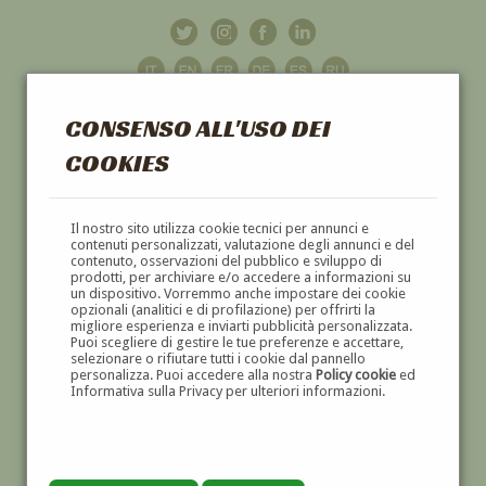
CONSENSO ALL'USO DEI
COOKIES
GALLERIA
D'ARTE
Il nostro sito utilizza cookie tecnici per annunci e
contenuti personalizzati, valutazione degli annunci e del
contenuto, osservazioni del pubblico e sviluppo di
DIPINTI E SCULTURE '800 E '900
prodotti, per archiviare e/o accedere a informazioni su
un dispositivo. Vorremmo anche impostare dei cookie
opzionali (analitici e di profilazione) per offrirti la
migliore esperienza e inviarti pubblicità personalizzata.
Puoi scegliere di gestire le tue preferenze e accettare,
selezionare o rifiutare tutti i cookie dal pannello
personalizza. Puoi accedere alla nostra
Policy cookie
ed
Informativa sulla Privacy per ulteriori informazioni.