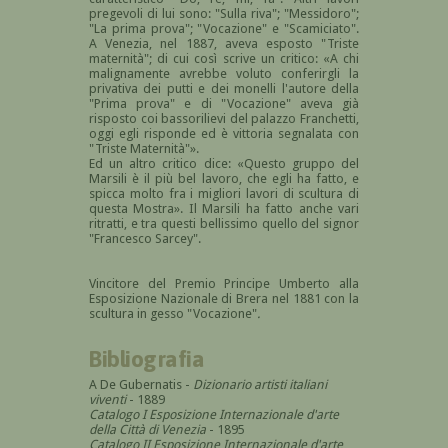
pregevoli di lui sono: "Sulla riva"; "Messidoro";
"La prima prova"; "Vocazione" e "Scamiciato".
A Venezia, nel 1887, aveva esposto "Triste
maternità"; di cui così scrive un critico: «A chi
malignamente avrebbe voluto conferirgli la
privativa dei putti e dei monelli l'autore della
"Prima prova" e di "Vocazione" aveva già
risposto coi bassorilievi del palazzo Franchetti,
oggi egli risponde ed è vittoria segnalata con
"Triste Maternità"».
Ed un altro critico dice: «Questo gruppo del
Marsili è il più bel lavoro, che egli ha fatto, e
spicca molto fra i migliori lavori di scultura di
questa Mostra». Il Marsili ha fatto anche vari
ritratti, e tra questi bellissimo quello del signor
"Francesco Sarcey".
Vincitore del Premio Principe Umberto alla
Esposizione Nazionale di Brera nel 1881 con la
scultura in gesso "Vocazione"
.
Bibliografia
A De Gubernatis -
Dizionario artisti italiani
viventi
- 1889
Catalogo I Esposizione Internazionale d'arte
della Città di Venezia
- 1895
Catalogo II Esposizione Internazionale d'arte