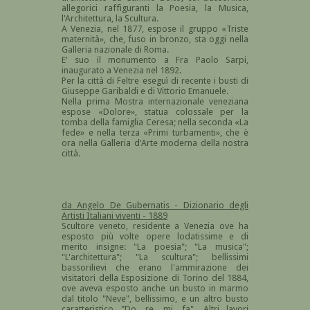
allegorici raffiguranti la Poesia, la Musica,
l'Architettura, la Scultura.
A Venezia, nel 1877, espose il gruppo «Triste
maternità», che, fuso in bronzo, sta oggi nella
Galleria nazionale di Roma.
E' suo il monumento a Fra Paolo Sarpi,
inaugurato a Venezia nel 1892.
Per la città di Feltre eseguì di recente i busti di
Giuseppe Garibaldi e di Vittorio Emanuele.
Nella prima Mostra internazionale veneziana
espose «Dolore», statua colossale per la
tomba della famiglia Ceresa; nella seconda «La
fede» e nella terza «Primi turbamenti», che è
ora nella Galleria d'Arte moderna della nostra
città.
da Angelo De Gubernatis - Dizionario degli
Artisti Italiani viventi - 1889
Scultore veneto, residente a Venezia ove ha
esposto più volte opere lodatissime e di
merito insigne: "La poesia"; "La musica";
"L'architettura"; "La scultura"; bellissimi
bassorilievi che erano l'ammirazione dei
visitatori della Esposizione di Torino del 1884,
ove aveva esposto anche un busto in marmo
dal titolo "Neve", bellissimo, e un altro busto
caratteristico "Do, re, mi, fa". Altri lavori