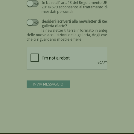
In base all' art. 13 del Regolamento UE n.
Devi dare il consenso
2016/679 acconsento al trattamento dei
miei dati personali
desideri iscriverti alla newsletter di Recta
galleria d'arte?
la newsletter ti terrà informato in anteprima
delle nuove acquisizioni della galleria, degli eventi
che ci riguardano mostre e fiere
Devi confermare di essere umano
INVIA MESSAGGIO