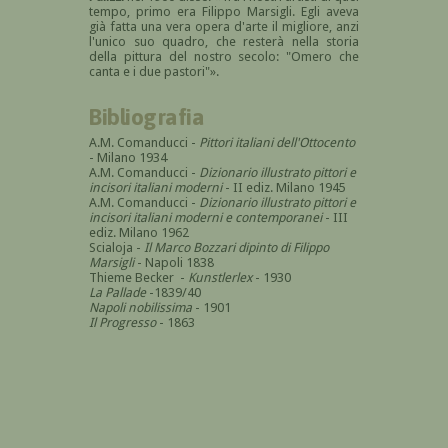
tempo, primo era Filippo Marsigli. Egli aveva
già fatta una vera opera d'arte il migliore, anzi
l'unico suo quadro, che resterà nella storia
della pittura del nostro secolo: "Omero che
canta e i due pastori"».
Bibliografia
A.M. Comanducci -
Pittori italiani dell'Ottocento
- Milano 1934
A.M. Comanducci -
Dizionario illustrato pittori e
incisori italiani moderni
- II ediz. Milano 1945
A.M. Comanducci -
Dizionario illustrato pittori e
incisori italiani moderni e contemporanei
- III
ediz. Milano 1962
Scialoja -
Il Marco Bozzari dipinto di Filippo
Marsigli
- Napoli 1838
Thieme Becker -
Kunstlerlex
- 1930
La Pallade
-1839/40
Napoli nobilissima
- 1901
Il Progresso
- 1863