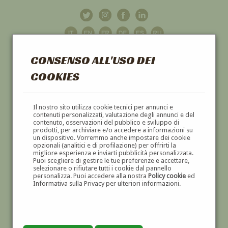
CONSENSO ALL'USO DEI
COOKIES
GALLERIA
D'ARTE
Il nostro sito utilizza cookie tecnici per annunci e
contenuti personalizzati, valutazione degli annunci e del
contenuto, osservazioni del pubblico e sviluppo di
DIPINTI E SCULTURE '800 E '900
prodotti, per archiviare e/o accedere a informazioni su
un dispositivo. Vorremmo anche impostare dei cookie
opzionali (analitici e di profilazione) per offrirti la
migliore esperienza e inviarti pubblicità personalizzata.
Puoi scegliere di gestire le tue preferenze e accettare,
selezionare o rifiutare tutti i cookie dal pannello
personalizza. Puoi accedere alla nostra
Policy cookie
ed
Informativa sulla Privacy per ulteriori informazioni.