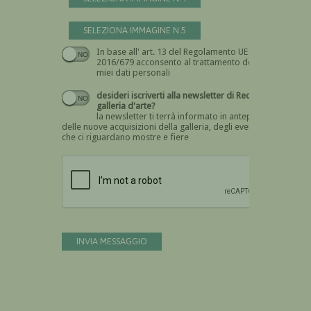
SELEZIONA IMMAGINE N.5
In base all' art. 13 del Regolamento UE n.
Devi dare il consenso
2016/679 acconsento al trattamento dei
miei dati personali
desideri iscriverti alla newsletter di Recta
galleria d'arte?
la newsletter ti terrà informato in anteprima
delle nuove acquisizioni della galleria, degli eventi
che ci riguardano mostre e fiere
Devi confermare di essere umano
INVIA MESSAGGIO