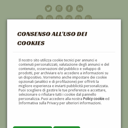
CONSENSO ALL'USO DEI
COOKIES
GALLERIA
D'ARTE
Il nostro sito utilizza cookie tecnici per annunci e
contenuti personalizzati, valutazione degli annunci e del
contenuto, osservazioni del pubblico e sviluppo di
DIPINTI E SCULTURE '800 E '900
prodotti, per archiviare e/o accedere a informazioni su
un dispositivo. Vorremmo anche impostare dei cookie
opzionali (analitici e di profilazione) per offrirti la
migliore esperienza e inviarti pubblicità personalizzata.
Puoi scegliere di gestire le tue preferenze e accettare,
selezionare o rifiutare tutti i cookie dal pannello
personalizza. Puoi accedere alla nostra
Policy cookie
ed
Informativa sulla Privacy per ulteriori informazioni.