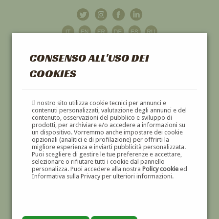
CONSENSO ALL'USO DEI
COOKIES
GALLERIA
D'ARTE
Il nostro sito utilizza cookie tecnici per annunci e
contenuti personalizzati, valutazione degli annunci e del
contenuto, osservazioni del pubblico e sviluppo di
DIPINTI E SCULTURE '800 E '900
prodotti, per archiviare e/o accedere a informazioni su
un dispositivo. Vorremmo anche impostare dei cookie
opzionali (analitici e di profilazione) per offrirti la
migliore esperienza e inviarti pubblicità personalizzata.
Puoi scegliere di gestire le tue preferenze e accettare,
selezionare o rifiutare tutti i cookie dal pannello
personalizza. Puoi accedere alla nostra
Policy cookie
ed
Informativa sulla Privacy per ulteriori informazioni.