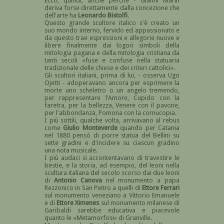
Ecco, quindi, anche perché - Gianni Marin
deriva forse direttamente dalla concezione che
dell'arte ha
Leonardo Bistolfi
.
Questo grande scultore italico s'è creato un
suo mondo interno, fervido ed appassionato e
da questo trae espressioni e allegorie nuove e
libere finalmente dai logori simboli della
mitologia pagana e della mitologia cristiana da
tanti secoli «fuse e confuse nella statuaria
tradizionale delle chiese e dei criteri cattolici».
Gli scultori italiani, prima di lui, - osserva Ugo
Ojetti - adoperavano ancora per esprimere la
morte uno scheletro o un angelo tremendo,
per rappresentare l'Amore, Cupido con la
faretra, per la bellezza, Venere con il pavone,
per l'abbondanza, Pomona con la cornucopia.
I più sottili, qualche volta, arrivavano al rebus
come
Giulio Monteverde
quando per Catania
nel 1880 pensò di porre statua del Bellini su
sette gradini e d'incidere su ciascun gradino
una nota musicale.
I più audaci si accontentavano di travestire le
bestie, e la storia, ad esempio, del leoni nella
scultura italiana del secolo scorso dai due leoni
di
Antonio Canova
nel monumento a papa
Rezzonico in San Pietro a quelli di
Ettore Ferrari
sul monumento veneziano a Vittorio Emanuele
e di
Ettore Ximenes
sul monumento milanese di
Garibaldi sarebbe educativa e piacevole
quanto le «Metamorfosi» di Granville.