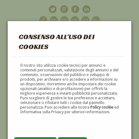
CONSENSO ALL'USO DEI
COOKIES
GALLERIA
D'ARTE
Il nostro sito utilizza cookie tecnici per annunci e
contenuti personalizzati, valutazione degli annunci e del
contenuto, osservazioni del pubblico e sviluppo di
DIPINTI E SCULTURE '800 E '900
prodotti, per archiviare e/o accedere a informazioni su
un dispositivo. Vorremmo anche impostare dei cookie
opzionali (analitici e di profilazione) per offrirti la
migliore esperienza e inviarti pubblicità personalizzata.
Puoi scegliere di gestire le tue preferenze e accettare,
selezionare o rifiutare tutti i cookie dal pannello
personalizza. Puoi accedere alla nostra
Policy cookie
ed
Informativa sulla Privacy per ulteriori informazioni.