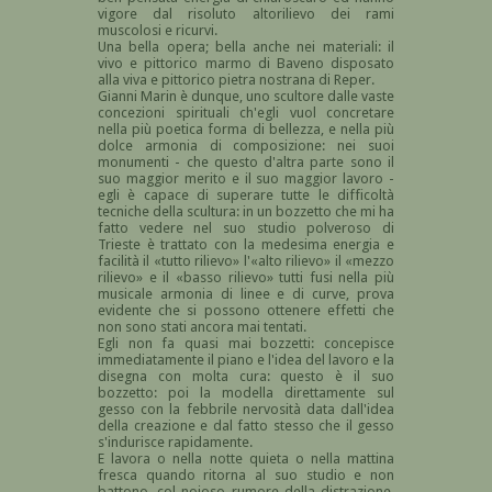
vigore dal risoluto altorilievo dei rami
muscolosi e ricurvi.
Una bella opera; bella anche nei materiali: il
vivo e pittorico marmo di Baveno disposato
alla viva e pittorico pietra nostrana di Reper.
Gianni Marin è dunque, uno scultore dalle vaste
concezioni spirituali ch'egli vuol concretare
nella più poetica forma di bellezza, e nella più
dolce armonia di composizione: nei suoi
monumenti - che questo d'altra parte sono il
suo maggior merito e il suo maggior lavoro -
egli è capace di superare tutte le difficoltà
tecniche della scultura: in un bozzetto che mi ha
fatto vedere nel suo studio polveroso di
Trieste è trattato con la medesima energia e
facilità il «tutto rilievo» l'«alto rilievo» il «mezzo
rilievo» e il «basso rilievo» tutti fusi nella più
musicale armonia di linee e di curve, prova
evidente che si possono ottenere effetti che
non sono stati ancora mai tentati.
Egli non fa quasi mai bozzetti: concepisce
immediatamente il piano e l'idea del lavoro e la
disegna con molta cura: questo è il suo
bozzetto: poi la modella direttamente sul
gesso con la febbrile nervosità data dall'idea
della creazione e dal fatto stesso che il gesso
s'indurisce rapidamente.
E lavora o nella notte quieta o nella mattina
fresca quando ritorna al suo studio e non
battono, col noioso rumore della distrazione,