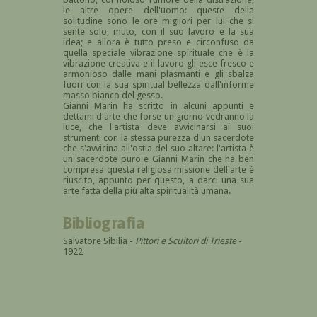
le altre opere dell'uomo: queste della
solitudine sono le ore migliori per lui che si
sente solo, muto, con il suo lavoro e la sua
idea; e allora è tutto preso e circonfuso da
quella speciale vibrazione spirituale che è la
vibrazione creativa e il lavoro gli esce fresco e
armonioso dalle mani plasmanti e gli sbalza
fuori con la sua spiritual bellezza dall'informe
masso bianco del gesso.
Gianni Marin ha scritto in alcuni appunti e
dettami d'arte che forse un giorno vedranno la
luce, che l'artista deve avvicinarsi ai suoi
strumenti con la stessa purezza d'un sacerdote
che s'avvicina all'ostia del suo altare: l'artista è
un sacerdote puro e Gianni Marin che ha ben
compresa questa religiosa missione dell'arte è
riuscito, appunto per questo, a darci una sua
arte fatta della più alta spiritualità umana.
Bibliografia
Salvatore Sibilia -
Pittori e Scultori di Trieste
-
1922