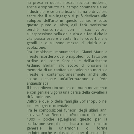
ha preso in questa nostra società moderna,
anche e sopratutto nel campo commerciale ed
industriale; e se un artista di fama e di valore
sente che il suo ingegno si può dedicare allo
sviluppo dell'arte in questo campo e sotto
questo punto di vista, egli farà benissimo
perchè concorrerà, con il suo valore,
all'espressione bella della vita e a far si che la
vita possa essere vissuta fra le cose belle e
gentili le quali sono mezzo di civiltà e di
evoluzione.
Fra i moltissimi monumenti di Gianni Marin a
Trieste ricorderò quello napoleonico fatto per
ordine del conte Sordina e dell'architetto
Arduino Berlam allo scopo di onorare la
memoria di un capitano napoleonico morto a
Trieste e, contemporaneamente anche allo
scopo d'essere un'affermazione di fede
antiaustriaca.
Il bassorilievo riproduce con buon movimento
e con geniale vigoria una carica della cavalleria
di Napoleone.
L'altro è quello della famiglia Sofianopulo nel
cimitero greco-orientale.
Fra le composizioni funebri degli ultimi anni
scriveva Silvio Benco nel «Piccolo» dell'ottobre
1909 - poche eguagliano questo per la
traduzione semplice e chiara di un concetto
generale in un'armonia di forme
architettoniche e plastiche e per il senso che