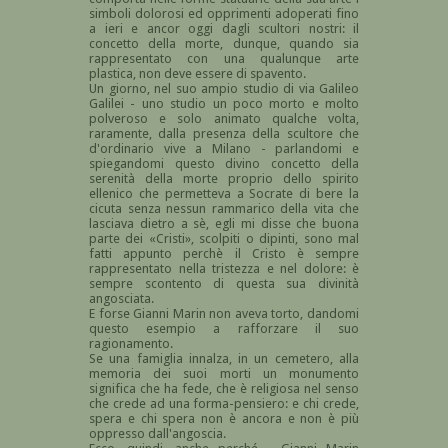
simboli dolorosi ed opprimenti adoperati fino
a ieri e ancor oggi dagli scultori nostri: il
concetto della morte, dunque, quando sia
rappresentato con una qualunque arte
plastica, non deve essere di spavento.
Un giorno, nel suo ampio studio di via Galileo
Galilei - uno studio un poco morto e molto
polveroso e solo animato qualche volta,
raramente, dalla presenza della scultore che
d'ordinario vive a Milano - parlandomi e
spiegandomi questo divino concetto della
serenità della morte proprio dello spirito
ellenico che permetteva a Socrate di bere la
cicuta senza nessun rammarico della vita che
lasciava dietro a sè, egli mi disse che buona
parte dei «Cristi», scolpiti o dipinti, sono mal
fatti appunto perchè il Cristo è sempre
rappresentato nella tristezza e nel dolore: è
sempre scontento di questa sua divinità
angosciata.
E forse Gianni Marin non aveva torto, dandomi
questo esempio a rafforzare il suo
ragionamento.
Se una famiglia innalza, in un cemetero, alla
memoria dei suoi morti un monumento
significa che ha fede, che è religiosa nel senso
che crede ad una forma-pensiero: e chi crede,
spera e chi spera non è ancora e non è più
oppresso dall'angoscia.