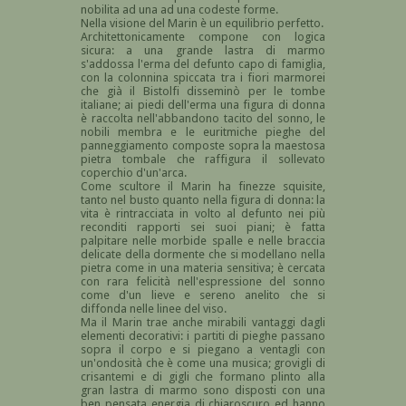
nobilita ad una ad una codeste forme.
Nella visione del Marin è un equilibrio perfetto.
Architettonicamente compone con logica
sicura: a una grande lastra di marmo
s'addossa l'erma del defunto capo di famiglia,
con la colonnina spiccata tra i fiori marmorei
che già il Bistolfi disseminò per le tombe
italiane; ai piedi dell'erma una figura di donna
è raccolta nell'abbandono tacito del sonno, le
nobili membra e le euritmiche pieghe del
panneggiamento composte sopra la maestosa
pietra tombale che raffigura il sollevato
coperchio d'un'arca.
Come scultore il Marin ha finezze squisite,
tanto nel busto quanto nella figura di donna: la
vita è rintracciata in volto al defunto nei più
reconditi rapporti sei suoi piani; è fatta
palpitare nelle morbide spalle e nelle braccia
delicate della dormente che si modellano nella
pietra come in una materia sensitiva; è cercata
con rara felicità nell'espressione del sonno
come d'un lieve e sereno anelito che si
diffonda nelle linee del viso.
Ma il Marin trae anche mirabili vantaggi dagli
elementi decorativi: i partiti di pieghe passano
sopra il corpo e si piegano a ventagli con
un'ondosità che è come una musica; grovigli di
crisantemi e di gigli che formano plinto alla
gran lastra di marmo sono disposti con una
ben pensata energia di chiaroscuro ed hanno