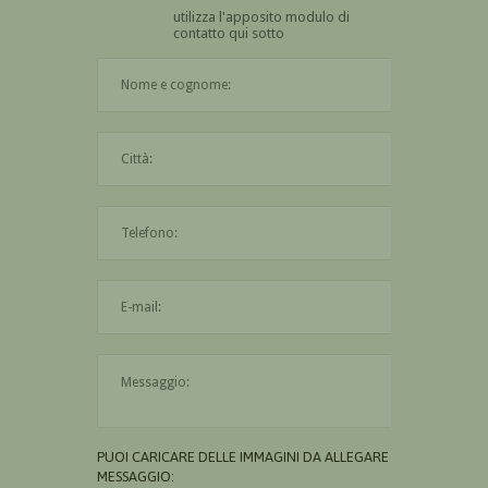
utilizza l'apposito modulo di
contatto qui sotto
Il nome è obbligatorio
La città è obbligatoria
L'indirizzo mail non è valido
Il messaggio è obbligatorio
PUOI CARICARE DELLE IMMAGINI DA ALLEGARE AL
MESSAGGIO: