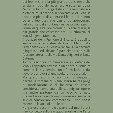
dei leoni» che è la più grande policromia che
esista: il nudo del guerriero è rosa gandolia,
l'elmo in bronzo argentato con ageminature e
pietre dure, il drappo in broccatello di Siena, la
roccia in pietra di Orsera e i leoni - due leoni
ed una leonessa che vanno ad abbeverarsi
nella conca della fontana - in rosso d'Asiago.
Prima di questa policromia di Gianni Marin, la
più grande che esistesse era il «Bethoven» di
Max Klinger, a Monaco.
Il palazzo della Riunione di Sicurtà è abbellito
anche di altre statue di Gianni Marin: «La
Previdenza» e «la Perseveranza» sulla facciata
d'ingresso, ed alcune figure simboliche sulle
facciate laterali della via Dante Alighieri e Santa
Caterina.
Alcuni ha uno voluto muovere alla «Fontana dei
leoni» l'appunto ch'essa è un'opera di scultura
commerciale volendo con ciò escluderla dal
novero dei lavori di una scultura tradizionale.
Ma questi facili critici non solo si sbagliano
perchè la fontana di Gianni Marin ha tali pregi
di modellazione e di bellezza da essere
considerata come una delle sue migliori opere,
ma anche partono da un vecchio e vieto
pregiudizio che un lavoro qualsiasi - anche se
si vuol considerare commerciale - non possa
essere un lavoro di nobile arte.
Ho già espresso in altra parte del mio libro il
mio concetto sullo sviluppo enorme che l'arte