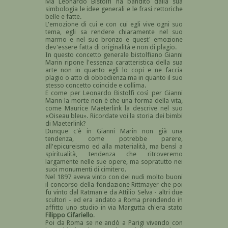
Ma Leonardo Bistolfi ha bandito dalla sua
simbologia le idee generali e le frasi rettoriche
belle e fatte.
L'emozione di cui e con cui egli vive ogni suo
tema, egli sa rendere chiaramente nel suo
marmo e nel suo bronzo e quest' emozione
dev'essere fatta di originalità e non di plagio.
In questo concetto generale bistolfiano Gianni
Marin ripone l'essenza caratteristica della sua
arte non in quanto egli lo copi e ne faccia
plagio o atto di obbedienza ma in quanto il suo
stesso concetto coincide e collima.
E come per Leonardo Bistolfi così per Gianni
Marin la morte non è che una forma della vita,
come Maurice Maeterlink la descrive nel suo
«Oiseau bleu». Ricordate voi la storia dei bimbi
di Maeterlink?
Dunque c'è in Gianni Marin non già una
tendenza, come potrebbe parere,
all'epicureismo ed alla materialità, ma bensì a
spiritualità, tendenza che ritroveremo
largamente nelle sue opere, ma sopratutto nei
suoi monumenti di cimitero.
Nel 1897 aveva vinto con dei nudi molto buoni
il concorso della fondazione Rittmayer che poi
fu vinto dal Ratman e da Attilio Selva - altri due
scultori - ed era andato a Roma prendendo in
affitto uno studio in via Margutta ch'era stato
Filippo Cifariello
.
Poi da Roma se ne andò a Parigi vivendo con