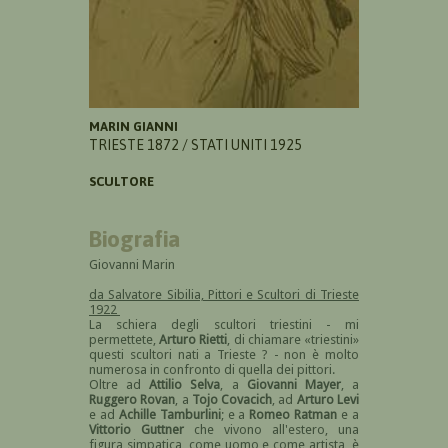
MARIN GIANNI
TRIESTE 1872 / STATI UNITI 1925
SCULTORE
Biografia
Giovanni Marin
da Salvatore Sibilia, Pittori e Scultori di Trieste
1922
La schiera degli scultori triestini - mi
permettete,
Arturo Rietti
, di chiamare «triestini»
questi scultori nati a Trieste ? - non è molto
numerosa in confronto di quella dei pittori.
Oltre ad
Attilio Selva
, a
Giovanni Mayer
, a
Ruggero Rovan
, a
Tojo Covacich
, ad
Arturo Levi
e ad
Achille Tamburlini
; e a
Romeo Ratman
e a
Vittorio Guttner
che vivono all'estero, una
figura simpatica, come uomo e come artista, è