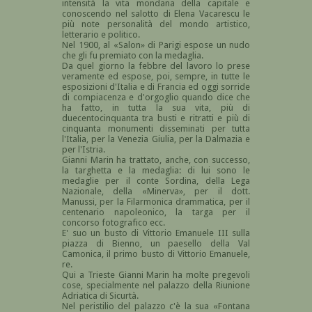
intensità la vita mondana della capitale e
conoscendo nel salotto di Elena Vacarescu le
più note personalità del mondo artistico,
letterario e politico.
Nel 1900, al «Salon» di Parigi espose un nudo
che gli fu premiato con la medaglia.
Da quel giorno la febbre del lavoro lo prese
veramente ed espose, poi, sempre, in tutte le
esposizioni d'Italia e di Francia ed oggi sorride
di compiacenza e d'orgoglio quando dice che
ha fatto, in tutta la sua vita, più di
duecentocinquanta tra busti e ritratti e più di
cinquanta monumenti disseminati per tutta
l'Italia, per la Venezia Giulia, per la Dalmazia e
per l'Istria.
Gianni Marin ha trattato, anche, con successo,
la targhetta e la medaglia: di lui sono le
medaglie per il conte Sordina, della Lega
Nazionale, della «Minerva», per il dott.
Manussi, per la Filarmonica drammatica, per il
centenario napoleonico, la targa per il
concorso fotografico ecc.
E' suo un busto di Vittorio Emanuele III sulla
piazza di Bienno, un paesello della Val
Camonica, il primo busto di Vittorio Emanuele,
re.
Qui a Trieste Gianni Marin ha molte pregevoli
cose, specialmente nel palazzo della Riunione
Adriatica di Sicurtà.
Nel peristilio del palazzo c'è la sua «Fontana