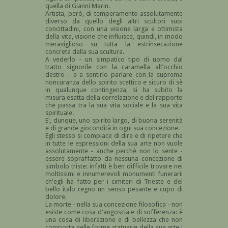
quella di Gianni Marin.
Artista, però, di temperamento assolutamente
diverso da quello degli altri scultori suoi
concittadini, con una visione larga e ottimista
della vita, visione che influisce, quindi, in modo
meraviglioso su tutta la estrinsecazione
concreta dalla sua scultura.
A vederlo - un simpatico tipo di uomo dal
tratto signorile con la caramella all'occhio
destro - e a sentirlo parlare con la suprema
noncuranza dello spirito scettico e sicuro di sè
in qualunque contingenza, si ha subito la
misura esatta della correlazione e del rapporto
che passa tra la sua vita sociale e la sua vita
spirituale.
E', dunque, uno spirito largo, di buona serenità
e di grande giocondità in ogni sua concezione.
Egli stesso si compiace di dire e di ripetere che
in tutte le espressioni della sua arte non vuole
assolutamente - anche perchè non lo sente -
essere sopraffatto da nessuna concezione di
simbolo triste: infatti è ben difficile trovare nei
moltissimi e innumerevoli monumenti funerarii
ch'egli ha fatto per i cimiteri di Trieste e del
bello italo regno un senso pesante e cupo di
dolore.
La morte - nella sua concezione filosofica - non
esiste come cosa d'angoscia e di sofferenza: è
una cosa di liberazione e di bellezza che non
comporta nelle forme statuarie della sua arte i