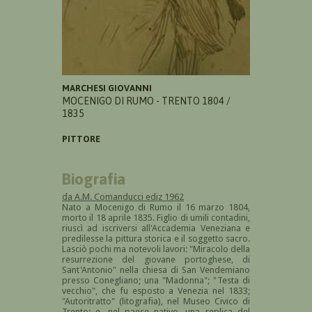
MARCHESI GIOVANNI
MOCENIGO DI RUMO - TRENTO 1804 /
1835
PITTORE
Biografia
da A.M. Comanducci ediz 1962
Nato a Mocenigo di Rumo il 16 marzo 1804,
morto il 18 aprile 1835. Figlio di umili contadini,
riuscì ad iscriversi all'Accademia Veneziana e
predilesse la pittura storica e il soggetto sacro.
Lasciò pochi ma notevoli lavori: "Miracolo della
resurrezione del giovane portoghese, di
Sant'Antonio" nella chiesa di San Vendemiano
presso Conegliano; una "Madonna"; "Testa di
vecchio", che fu esposto a Venezia nel 1833;
"Autoritratto" (litografia), nel Museo Civico di
Trento; e, nel paese nativo, una replica del