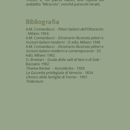
suddetto "Miracolo", nonché parecchi ritratti.
Bibliografia
A.M. Comanducci -
Pittori italiani dell'Ottocento
- Milano 1934
A.M. Comanducci -
Dizionario illustrato pittori e
incisori italiani moderni
- II ediz. Milano 1945
A.M. Comanducci -
Dizionario illustrato pittori e
incisori italiani moderni e contemporanei
- III
ediz. Milano 1962
O. Brentari -
Guida delle valli di Non e di Sole
-
Bassano 1902
Thieme Becker -
Kunstlerlex
- 1930
La Gazzetta privilegiata di Venezia
- 1834
L'Amico delle famiglie di Trento
- 1901
Tridentum