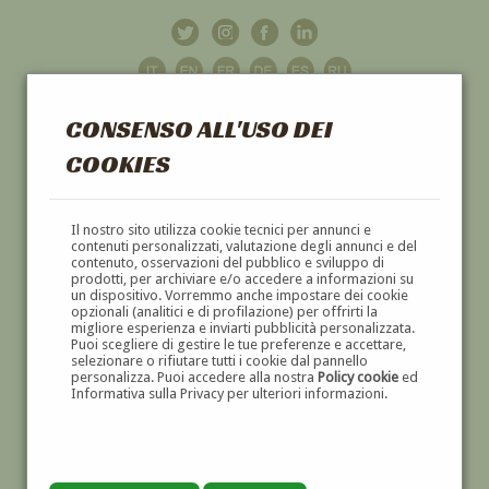
CONSENSO ALL'USO DEI
COOKIES
GALLERIA
D'ARTE
Il nostro sito utilizza cookie tecnici per annunci e
contenuti personalizzati, valutazione degli annunci e del
contenuto, osservazioni del pubblico e sviluppo di
DIPINTI E SCULTURE '800 E '900
prodotti, per archiviare e/o accedere a informazioni su
un dispositivo. Vorremmo anche impostare dei cookie
opzionali (analitici e di profilazione) per offrirti la
migliore esperienza e inviarti pubblicità personalizzata.
Puoi scegliere di gestire le tue preferenze e accettare,
selezionare o rifiutare tutti i cookie dal pannello
personalizza. Puoi accedere alla nostra
Policy cookie
ed
Informativa sulla Privacy per ulteriori informazioni.