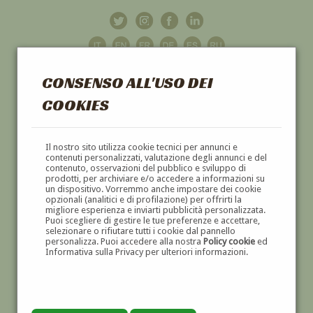
CONSENSO ALL'USO DEI
COOKIES
GALLERIA
D'ARTE
Il nostro sito utilizza cookie tecnici per annunci e
contenuti personalizzati, valutazione degli annunci e del
contenuto, osservazioni del pubblico e sviluppo di
DIPINTI E SCULTURE '800 E '900
prodotti, per archiviare e/o accedere a informazioni su
un dispositivo. Vorremmo anche impostare dei cookie
opzionali (analitici e di profilazione) per offrirti la
migliore esperienza e inviarti pubblicità personalizzata.
Puoi scegliere di gestire le tue preferenze e accettare,
selezionare o rifiutare tutti i cookie dal pannello
personalizza. Puoi accedere alla nostra
Policy cookie
ed
Informativa sulla Privacy per ulteriori informazioni.