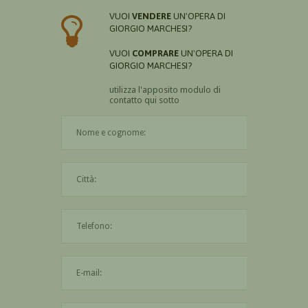
VUOI
VENDERE
UN'OPERA DI
GIORGIO MARCHESI?
VUOI
COMPRARE
UN'OPERA DI
GIORGIO MARCHESI?
utilizza l'apposito modulo di
contatto qui sotto
Il nome è obbligatorio
La città è obbligatoria
L'indirizzo mail non è valido