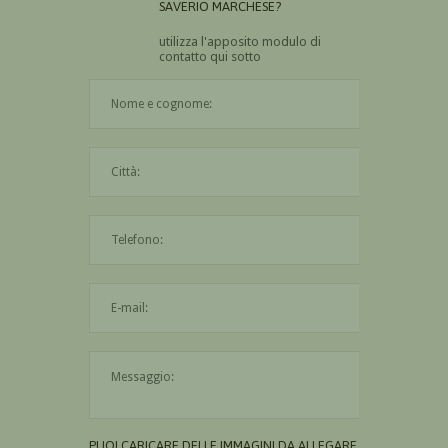
SAVERIO MARCHESE?
utilizza l'apposito modulo di
contatto qui sotto
Il nome è obbligatorio
La città è obbligatoria
L'indirizzo mail non è valido
Il messaggio è obbligatorio
PUOI CARICARE DELLE IMMAGINI DA ALLEGARE AL