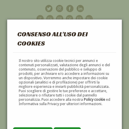
CONSENSO ALL'USO DEI
COOKIES
GALLERIA
D'ARTE
Il nostro sito utilizza cookie tecnici per annunci e
contenuti personalizzati, valutazione degli annunci e del
contenuto, osservazioni del pubblico e sviluppo di
DIPINTI E SCULTURE '800 E '900
prodotti, per archiviare e/o accedere a informazioni su
un dispositivo. Vorremmo anche impostare dei cookie
opzionali (analitici e di profilazione) per offrirti la
migliore esperienza e inviarti pubblicità personalizzata.
Puoi scegliere di gestire le tue preferenze e accettare,
selezionare o rifiutare tutti i cookie dal pannello
personalizza. Puoi accedere alla nostra
Policy cookie
ed
Informativa sulla Privacy per ulteriori informazioni.