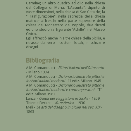
Carmine; un altro quadro ad olio nella chiesa
del Collegio di Maria; "L'Assunta", dipinto di
vaste dimensioni, nella chiesa di San Cataldo; la
"Trasfigurazione", nella sacrestia della chiesa
matrice; affreschi nella parte superiore della
chiesa del Monastero dei Popolo, due ritratti
ed uno studio raffigurante "Achille", nel Museo
Civico.
Egli affrescò anche in altre chiese della Sicilia, e
ritrasse dal vero i costumi locali, in schizzi e
disegni.
Bibliografia
A.M. Comanducci -
Pittori italiani dell'Ottocento
- Milano 1934
A.M. Comanducci -
Dizionario illustrato pittori e
incisori italiani moderni
- II ediz. Milano 1945
A.M. Comanducci -
Dizionario illustrato pittori e
incisori italiani moderni e contemporanei
- III
ediz. Milano 1962
Lanza -
Guida del viaggiatore in Sicilia
- 1859
Thieme Becker -
Kunstlerlex
- 1930
Meli -
Le arti del disegno in Sicilia nel sec. XIX
-
1863