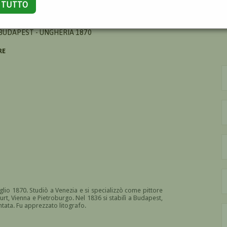
A TUTTO
COMO
 BUDAPEST - UNGHERIA 1870
RE
glio 1870. Studiò a Venezia e si specializzò come pittore
nfurt, Vienna e Pietroburgo. Nel 1836 si stabilì a Budapest,
tata. Fu apprezzato litografo.