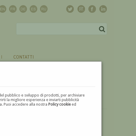
CONTATTI
del pubblico e sviluppo di prodotti, per archiviare
ti la migliore esperienza e inviarti pubblicità
zza. Puoi accedere alla nostra
Policy cookie
ed
VUOI
VENDERE
UN'OPERA DI GIACOMO