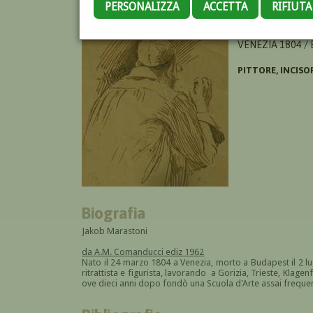
PERSONALIZZA
ACCETTA
RIFIUT
MARASTONI GIA
VENEZIA 1804 /
PITTORE, INCISO
Biografia
Jakob Marastoni
da A.M. Comanducci ediz 1962
Nato il 24 marzo 1804 a Venezia, morto a Budapest il 2 lu
ritrattista e figurista, lavorando a Gorizia, Trieste, Klage
ove dieci anni dopo fondò una Scuola d'Arte assai frequen