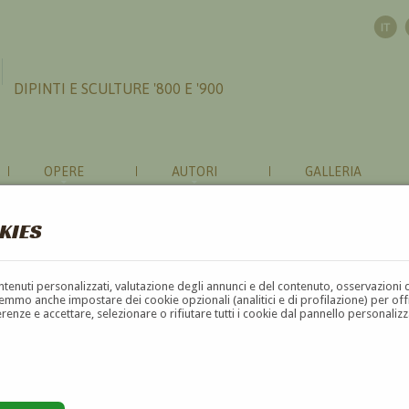
DIPINTI E SCULTURE '800 E '900
OPERE
AUTORI
GALLERIA
KIES
contenuti personalizzati, valutazione degli annunci e del contenuto, osservazioni 
mmo anche impostare dei cookie opzionali (analitici e di profilazione) per offrir
erenze e accettare, selezionare o rifiutare tutti i cookie dal pannello personali