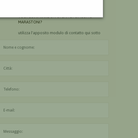
MARASTONI?
VUOI
COMPRARE
UN'OPERA DI GIACOMO
MARASTONI?
utilizza l'apposito modulo di contatto qui sotto
Il nome è obbligatorio
La città è obbligatoria
L'indirizzo mail non è valido
Il messaggio è obbligatorio