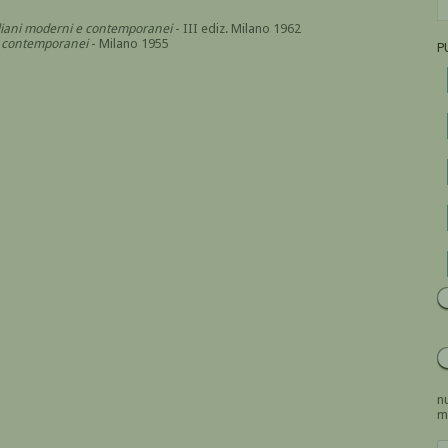
italiani moderni e contemporanei
- III ediz. Milano 1962
i e contemporanei
- Milano 1955
P
nu
m