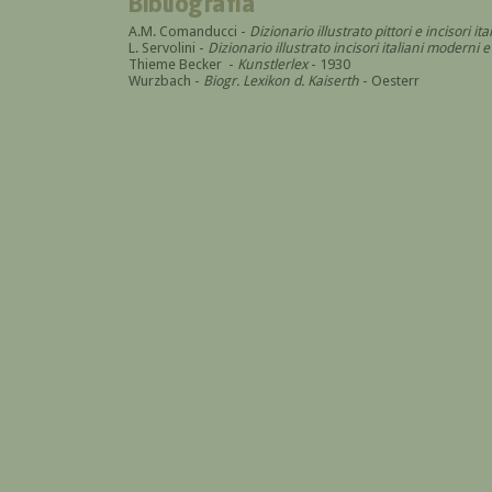
Bibliografia
A.M. Comanducci -
Dizionario illustrato pittori e incisori 
L. Servolini -
Dizionario illustrato incisori italiani modern
Thieme Becker -
Kunstlerlex
- 1930
Wurzbach -
Biogr. Lexikon d. Kaiserth
- Oesterr