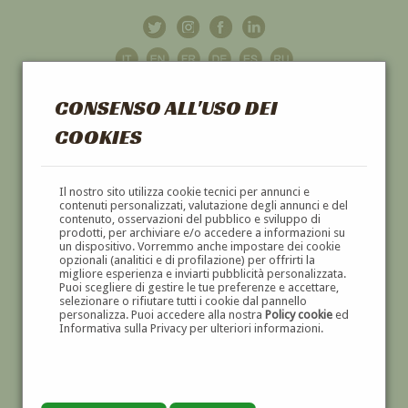
CONSENSO ALL'USO DEI
COOKIES
GALLERIA
D'ARTE
Il nostro sito utilizza cookie tecnici per annunci e
contenuti personalizzati, valutazione degli annunci e del
contenuto, osservazioni del pubblico e sviluppo di
DIPINTI E SCULTURE '800 E '900
prodotti, per archiviare e/o accedere a informazioni su
un dispositivo. Vorremmo anche impostare dei cookie
opzionali (analitici e di profilazione) per offrirti la
migliore esperienza e inviarti pubblicità personalizzata.
Puoi scegliere di gestire le tue preferenze e accettare,
selezionare o rifiutare tutti i cookie dal pannello
personalizza. Puoi accedere alla nostra
Policy cookie
ed
Informativa sulla Privacy per ulteriori informazioni.