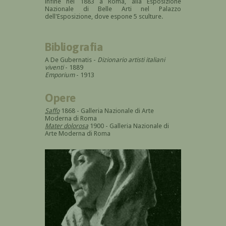
infine nel 1883 a Roma, alla Esposizione
Nazionale di Belle Arti nel Palazzo
dell'Esposizione, dove espone 5 sculture.
Bibliografia
A De Gubernatis -
Dizionario artisti italiani
viventi
- 1889
Emporium
- 1913
Opere
Saffo
1868 - Galleria Nazionale di Arte
Moderna di Roma
Mater dolorosa
1900 - Galleria Nazionale di
Arte Moderna di Roma