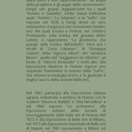
quest'ultimi è uno rappresentante: "Gli angeli
della preghiera e gli angeli della resurrezione".
Eseguì vari gruppi leggiadrissimi tra i quali
"Romeo e Giulietta", molte statue bellissime
quali: "Amleto"; "La Sulamite"; e la "Saffo" che
esposta nel 1878 a Parigi destò un vero
entusiasmo. Eseguì poi vari monumenti funebri,
uno dei quali trovasi a Firenze, nel Cimitero
Protestante, sulla tomba del giovane Attilio
Lemmi, e rappresenta "La giovinezza che
piange sulla tomba dell'estinto". Fece poi i
ritratti di "Carlo Cattaneo", di "Giuseppe
Civinini", della "signora Allievi", del "senatore
Musio", quello del "viaggiatore De Albertis", un
busto di "Vittorio Emanuele" e molti altri. Alla
Esposizione Beatrice in Firenze espose uno
stupendo frammento in marmo della "Saffo",
che ottenne la medaglia d'oro, e fu giudicato il
miglior lavoro della sezione Belle Arti.
Nel 1861 partecipa alla Esposizione italiana
agraria, industriale e artistica di Firenze con le
sculture "Amore e fedeltà" e "Una fanciullina" e
nel 1866 espone "La primavera" alla
Esposizione solenne della Società di
incoraggiamento delle Belle arti di Firenze. Nel
1872 è alla Esposizione di Belle Arti di Milano,
nel 1877 alla Esposizione Nazionale di Belle Arti
di Napoli, nel 1881 nuovamente a Milano ed