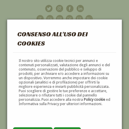
CONSENSO ALL'USO DEI
COOKIES
GALLERIA
D'ARTE
Il nostro sito utilizza cookie tecnici per annunci e
contenuti personalizzati, valutazione degli annunci e del
contenuto, osservazioni del pubblico e sviluppo di
DIPINTI E SCULTURE '800 E '900
prodotti, per archiviare e/o accedere a informazioni su
un dispositivo. Vorremmo anche impostare dei cookie
opzionali (analitici e di profilazione) per offrirti la
migliore esperienza e inviarti pubblicità personalizzata.
Puoi scegliere di gestire le tue preferenze e accettare,
selezionare o rifiutare tutti i cookie dal pannello
personalizza. Puoi accedere alla nostra
Policy cookie
ed
Informativa sulla Privacy per ulteriori informazioni.