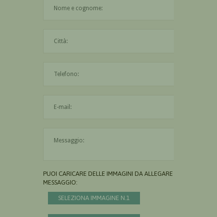
Il nome è obbligatorio
La città è obbligatoria
L'indirizzo mail non è valido
Il messaggio è obbligatorio
PUOI CARICARE DELLE IMMAGINI DA ALLEGARE AL
MESSAGGIO:
SELEZIONA IMMAGINE N.1