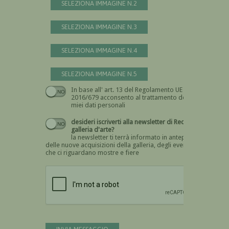
SELEZIONA IMMAGINE N.2
SELEZIONA IMMAGINE N.3
SELEZIONA IMMAGINE N.4
SELEZIONA IMMAGINE N.5
In base all' art. 13 del Regolamento UE n.
Devi dare il consenso
2016/679 acconsento al trattamento dei
miei dati personali
desideri iscriverti alla newsletter di Recta
galleria d'arte?
la newsletter ti terrà informato in anteprima
delle nuove acquisizioni della galleria, degli eventi
che ci riguardano mostre e fiere
Devi confermare di essere umano