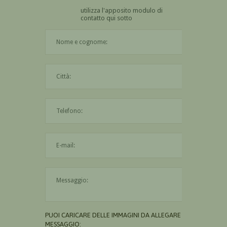
utilizza l'apposito modulo di
contatto qui sotto
Il nome è obbligatorio
La città è obbligatoria
L'indirizzo mail non è valido
Il messaggio è obbligatorio
PUOI CARICARE DELLE IMMAGINI DA ALLEGARE AL
MESSAGGIO: