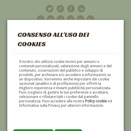
CONSENSO ALL'USO DEI
COOKIES
GALLERIA
D'ARTE
Il nostro sito utilizza cookie tecnici per annunci e
contenuti personalizzati, valutazione degli annunci e del
contenuto, osservazioni del pubblico e sviluppo di
DIPINTI E SCULTURE '800 E '900
prodotti, per archiviare e/o accedere a informazioni su
un dispositivo. Vorremmo anche impostare dei cookie
opzionali (analitici e di profilazione) per offrirti la
migliore esperienza e inviarti pubblicità personalizzata.
Puoi scegliere di gestire le tue preferenze e accettare,
selezionare o rifiutare tutti i cookie dal pannello
personalizza. Puoi accedere alla nostra
Policy cookie
ed
Informativa sulla Privacy per ulteriori informazioni.