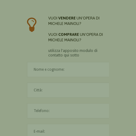
VUOI
VENDERE
UN'OPERA DI
MICHELE MAINOLI?
VUOI
COMPRARE
UN'OPERA DI
MICHELE MAINOLI?
utilizza l'apposito modulo di
contatto qui sotto
Il nome è obbligatorio
La città è obbligatoria
L'indirizzo mail non è valido