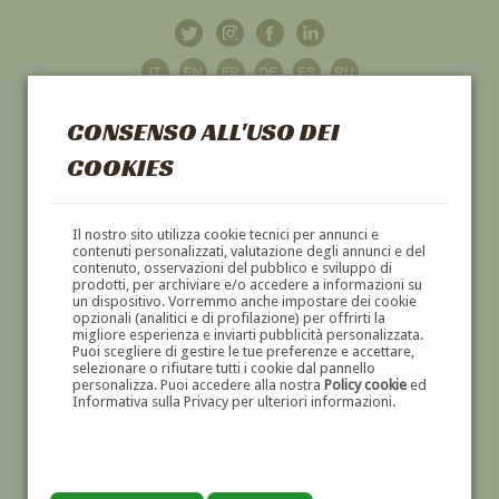
CONSENSO ALL'USO DEI
COOKIES
GALLERIA
D'ARTE
Il nostro sito utilizza cookie tecnici per annunci e
contenuti personalizzati, valutazione degli annunci e del
contenuto, osservazioni del pubblico e sviluppo di
DIPINTI E SCULTURE '800 E '900
prodotti, per archiviare e/o accedere a informazioni su
un dispositivo. Vorremmo anche impostare dei cookie
opzionali (analitici e di profilazione) per offrirti la
migliore esperienza e inviarti pubblicità personalizzata.
Puoi scegliere di gestire le tue preferenze e accettare,
selezionare o rifiutare tutti i cookie dal pannello
personalizza. Puoi accedere alla nostra
Policy cookie
ed
Informativa sulla Privacy per ulteriori informazioni.