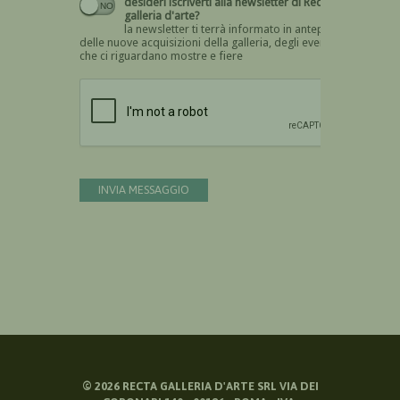
desideri iscriverti alla newsletter di Recta
galleria d'arte?
la newsletter ti terrà informato in anteprima
delle nuove acquisizioni della galleria, degli eventi
che ci riguardano mostre e fiere
Devi confermare di essere umano
INVIA MESSAGGIO
©
2026
RECTA GALLERIA D'ARTE SRL VIA DEI