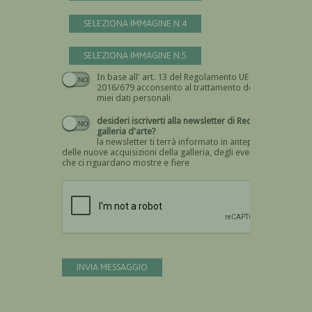
SELEZIONA IMMAGINE N.4
SELEZIONA IMMAGINE N.5
In base all' art. 13 del Regolamento UE n.
Devi dare il consenso
2016/679 acconsento al trattamento dei
miei dati personali
desideri iscriverti alla newsletter di Recta
galleria d'arte?
la newsletter ti terrà informato in anteprima
delle nuove acquisizioni della galleria, degli eventi
che ci riguardano mostre e fiere
Devi confermare di essere umano
INVIA MESSAGGIO