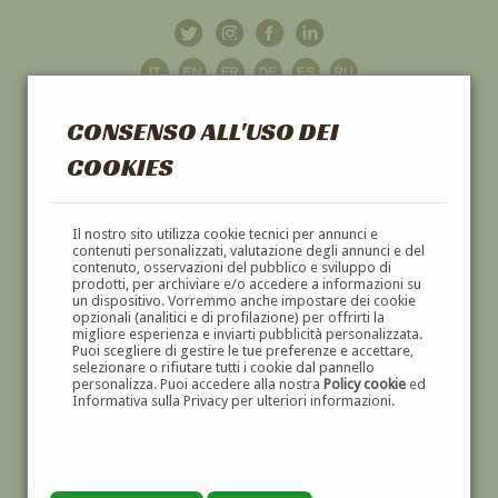
CONSENSO ALL'USO DEI
COOKIES
GALLERIA
D'ARTE
Il nostro sito utilizza cookie tecnici per annunci e
contenuti personalizzati, valutazione degli annunci e del
contenuto, osservazioni del pubblico e sviluppo di
DIPINTI E SCULTURE '800 E '900
prodotti, per archiviare e/o accedere a informazioni su
un dispositivo. Vorremmo anche impostare dei cookie
opzionali (analitici e di profilazione) per offrirti la
migliore esperienza e inviarti pubblicità personalizzata.
Puoi scegliere di gestire le tue preferenze e accettare,
selezionare o rifiutare tutti i cookie dal pannello
personalizza. Puoi accedere alla nostra
Policy cookie
ed
Informativa sulla Privacy per ulteriori informazioni.