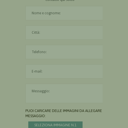
Il nome è obbligatorio
La città è obbligatoria
L'indirizzo mail non è valido
Il messaggio è obbligatorio
PUOI CARICARE DELLE IMMAGINI DA ALLEGARE AL
MESSAGGIO:
SELEZIONA IMMAGINE N.1