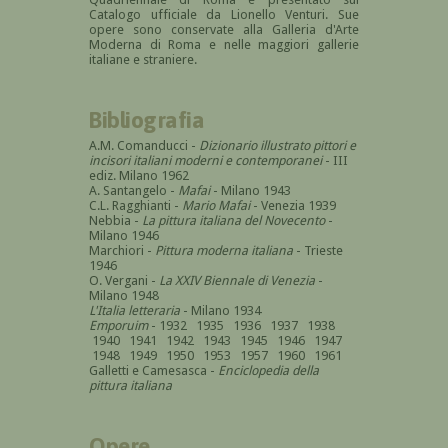
Catalogo ufficiale da Lionello Venturi. Sue
opere sono conservate alla Galleria d'Arte
Moderna di Roma e nelle maggiori gallerie
italiane e straniere.
Bibliografia
A.M. Comanducci -
Dizionario illustrato pittori e
incisori italiani moderni e contemporanei
- III
ediz. Milano 1962
A. Santangelo -
Mafai
- Milano 1943
C.L. Ragghianti -
Mario Mafai
- Venezia 1939
Nebbia -
La pittura italiana del Novecento
-
Milano 1946
Marchiori -
Pittura moderna italiana
- Trieste
1946
O. Vergani -
La XXIV Biennale di Venezia
-
Milano 1948
L'Italia letteraria
- Milano 1934
Emporuim
- 1932 1935 1936 1937 1938
1940 1941 1942 1943 1945 1946 1947
1948 1949 1950 1953 1957 1960 1961
Galletti e Camesasca -
Enciclopedia della
pittura italiana
Opere