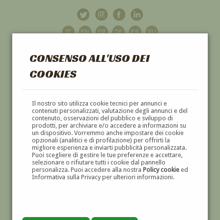
CONSENSO ALL'USO DEI
COOKIES
GALLERIA
D'ARTE
Il nostro sito utilizza cookie tecnici per annunci e
contenuti personalizzati, valutazione degli annunci e del
contenuto, osservazioni del pubblico e sviluppo di
DIPINTI E SCULTURE '800 E '900
prodotti, per archiviare e/o accedere a informazioni su
un dispositivo. Vorremmo anche impostare dei cookie
opzionali (analitici e di profilazione) per offrirti la
migliore esperienza e inviarti pubblicità personalizzata.
Puoi scegliere di gestire le tue preferenze e accettare,
selezionare o rifiutare tutti i cookie dal pannello
personalizza. Puoi accedere alla nostra
Policy cookie
ed
Informativa sulla Privacy per ulteriori informazioni.